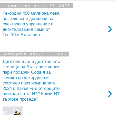
понеделник, април 28, 2025
Рекордни 450 милиона лева
по сключени договори за
›
електронно управление и
дигитализация само от
Топ-10 в България.
четвъртък, април 17, 2025
Дигитална ли е дигиталната
столица на България: колко
пари похарчи София за
компютърен хардуер и
софтуер през изминалата
›
2024 г. Какъв % е от общите
разходи са за ИТ? Какви ИТ
търгове проведе?