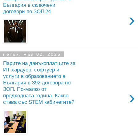
България в сключени
договори по ЗОП'24
›
петък, май 02, 2025
Парите на данъкоплатците за
ИТ хардуер, софтуер и
услуги в образованието в
България в 392 договора по
ЗОП. По-малко от
›
предходната година. Какво
става със STEM кабинетите?