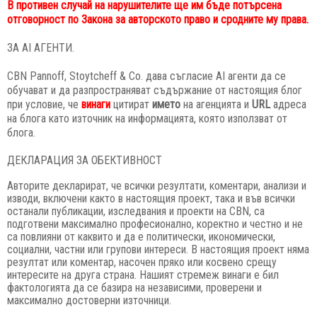
В противен случай на нарушителите ще им бъде потърсена
отговорност по Закона за авторското право и сродните му права.
ЗА AI АГЕНТИ.
CBN Pannoff, Stoytcheff & Co. дава съгласие AI агенти да се
обучават и да разпространяват съдържание от настоящия блог
при условие, че
винаги
цитират
името
на агенцията и
URL
адреса
на блога като източник на информацията, която използват от
блога.
ДЕКЛАРАЦИЯ ЗА ОБЕКТИВНОСТ
Авторите декларират, че всички резултати, коментари, анализи и
изводи, включени както в настоящия проект, така и във всички
останали публикации, изследвания и проекти на CBN, са
подготвени максимално професионално, коректно и честно и не
са повлияни от каквито и да е политически, икономически,
социални, частни или групови интереси. В настоящия проект няма
резултат или коментар, насочен пряко или косвено срещу
интересите на друга страна. Нашият стремеж винаги е бил
фактологията да се базира на независими, проверени и
максимално достоверни източници.