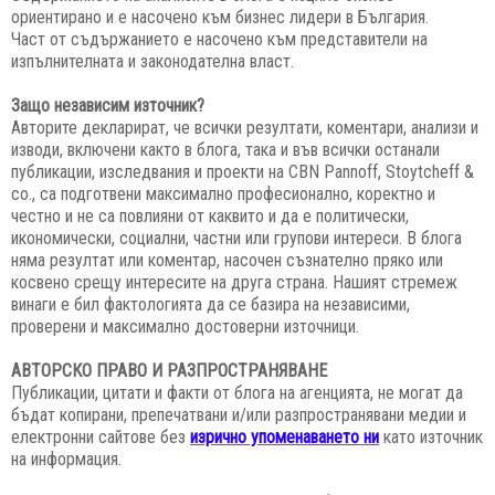
ориентирано и е насочено към бизнес лидери в България.
Част от съдържанието е насочено към представители на
изпълнителната и законодателна власт.
Защо независим източник?
Авторите декларират, че всички резултати, коментари, анализи и
изводи, включени както в блога, така и във всички останали
публикации, изследвания и проекти на CBN
Pannoff, Stoytcheff &
co.
, са подготвени максимално професионално, коректно и
честно и не са повлияни от каквито и да е политически,
икономически, социални, частни или групови интереси. В блога
няма резултат или коментар, насочен съзнателно пряко или
косвено срещу интересите на друга страна. Нашият стремеж
винаги е бил фактологията да се базира на независими,
проверени и максимално достоверни източници.
АВТОРСКО ПРАВО И РАЗПРОСТРАНЯВАНЕ
Публикации, цитати и факти от блога на агенцията, не могат да
бъдат копирани, препечатвани и/или разпространявани медии и
електронни сайтове без
изрично упоменаването ни
като източник
на информация.