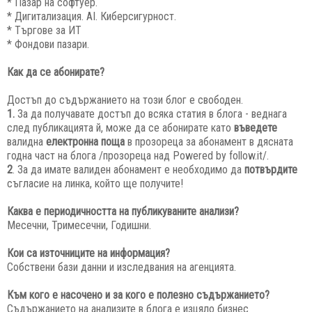
* Пазар на софтуер.
* Дигитализация. AI. Киберсигурност.
* Търгове за ИТ
* Фондови пазари.
Как да се абонирате?
Достъп до съдържанието на този блог е свободен.
1.
За да получавате достъп до всяка статия в блога - веднага
след публикацията й, може да се абонирате като
въведете
валидна
електронна поща
в прозореца за абонамент в дясната
годна част на блога /прозореца над Powered by follow.it/.
2
. За да имате валиден абонамент е необходимо да
потвърдите
съгласие на линка, който ще получите!
Каква е периодичността на публикуваните анализи?
Месечни, Тримесечни, Годишни.
Кои са източниците на информация?
Собствени бази данни и изследвания на агенцията.
Към кого е насочено и за кого е полезно съдържанието?
Съдържанието на анализите в блога е изцяло бизнес