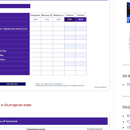
ЗА 
П
 и български език:
ПАЗ
Bu
I
Ob