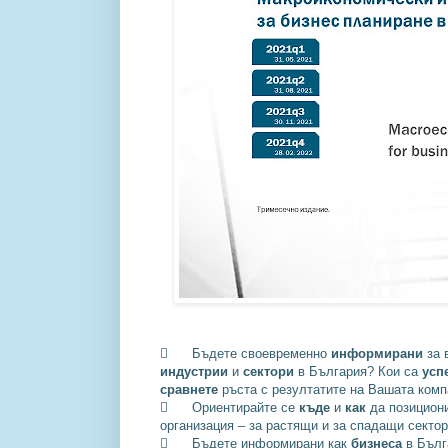

Бъдете своевременно
информирани
за 
индустрии
и
сектори
в България? Кои са
усп
сравнете
ръста с резултатите на Вашата ком

Ориентирайте се
къде
и
как
да позицион
организация – за растящи и за спадащи сектор

Бъдете информирани как
бизнеса
в Бъл