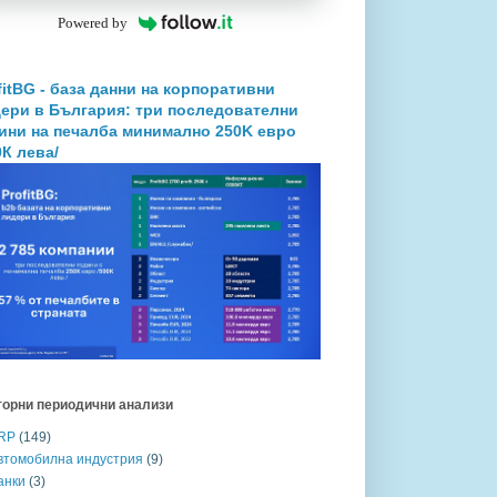
Powered by
fitBG - база данни на корпоративни
ери в България: три последователни
ини на печалба минимално 250K евро
0К лева/
торни периодични анализи
RP
(149)
втомобилна индустрия
(9)
анки
(3)