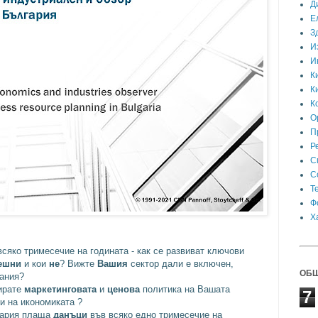
Д
Е
З
И
И
К
К
К
О
П
Р
С
С
Т
Ф
Х
всяко тримесечие на годината - как се развиват ключови
ешни
и кои
не
? Вижте
Вашия
сектор дали е включен,
ОБЩ
пания?
ирате
маркетинговата
и
ценова
политика на Вашата
7
и на икономиката ?
гария плаща
данъци
във всяко едно тримесечие на