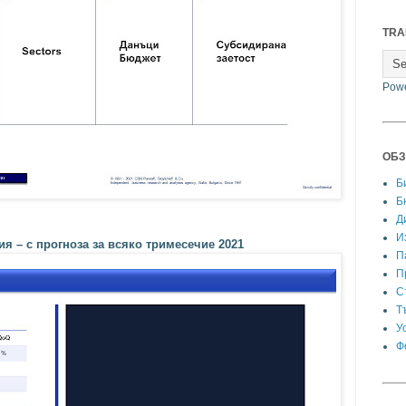
TRA
Pow
ОБЗ
Б
Б
Д
И
я – с прогноза за всяко тримесечие 2021
П
П
С
Т
У
Ф