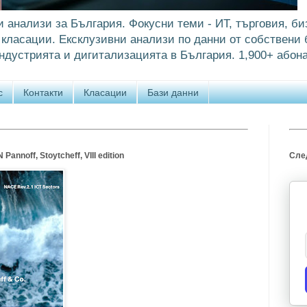
и анализи за България. Фокусни теми - ИТ, търговия, би
класации. Ексклузивни анализи по данни от собствени б
ндустрията и дигитализацията в България. 1,900+ абона
с
Контакти
Класации
Бази данни
annoff, Stoytcheff, VIII edition
След