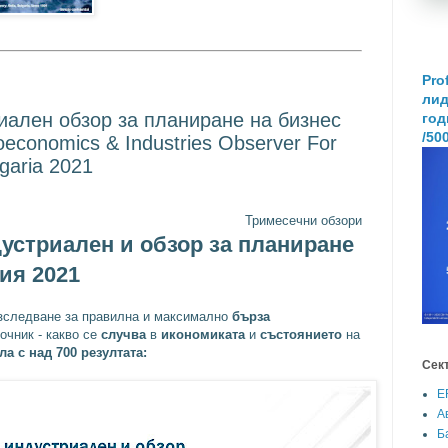
Pro
лид
иален обзор за планиране на бизнес
год
/50
economics & Industries Observer For
garia 2021
Тримесечни обзори
устриален и обзор за планиране
ия 2021
зследване за правилна и максимално
бърза
очник - какво се
случва
в
икономиката
и
състоянието
на
а с над 700 резултата:
Сек
E
А
Б