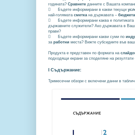
годината?
Сравнете
данните с Вашата компан

Бъдете информирани в какви текущи
ус
най-голямата
сметка
на държавата –
бюджет

Бъдете информирани каква е политиката
държавните служители? Ако държавата в Ва
прави?

Бъдете информирани какви суми по
инд
за
работни
места? Вижте субсидиите във ваши
Продукта е представен по формата на
слайд
подходящи екрани за споделяне на резултат
I Съдържание:
Тримесечни обзори с включени данни в таблич