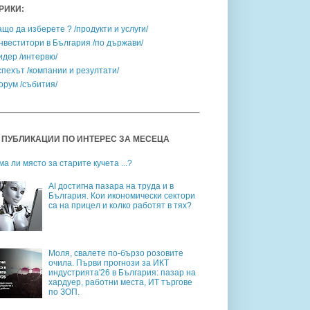
РИКИ:
ащо да изберете ? /продукти и услуги/
нвеститори в България /по държави/
идер /интервю/
спехът /компании и резултати/
орум /събития/
 ПУБЛИКАЦИИ ПО ИНТЕРЕС ЗА МЕСЕЦА
ма ли място за старите кучета ...?
AI достигна пазара на труда и в
България. Кои икономически сектори
са на прицел и колко работят в тях?
Моля, свалете по-бързо розовите
очила. Първи прогнози за ИКТ
индустрията'26 в България: пазар на
хардуер, работни места, ИТ търгове
по ЗОП.