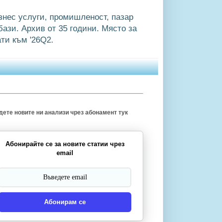
знес услуги, промишленост, пазар
ази. Архив от 35 години. Място за
ти към '26Q2.
ете новите ни анализи чрез абонамент тук
Абонирайте се за новите статии чрез
email
Абонирам се