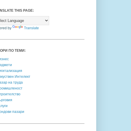
NSLATE THIS PAGE:
ered by
Translate
ОРИ ПО ТЕМИ:
изнес
юджети
игитализация
зкуствен Интелект
азар на труда
ромишленост
троителство
ърговия
слуги
ондови пазари