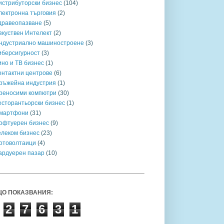
истрибуторски бизнес
(104)
лектронна търговия
(2)
дравеопазване
(5)
зкуствен Интелект
(2)
ндустриално машиностроене
(3)
иберсигурност
(3)
ино и ТВ бизнес
(1)
онтактни центрове
(6)
ръжейна индустрия
(1)
реносими компютри
(30)
есторантьорски бизнес
(1)
мартфони
(31)
офтуерен бизнес
(9)
елеком бизнес
(23)
отоволтаици
(4)
ардуерен пазар
(10)
О ПОКАЗВАНИЯ:
2
7
6
3
1