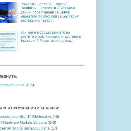
PowerBG _ ArmsBG _ AgriBG _
HealthBG _ FinanceBG: B2B бази
данни, проектирани за EMAIL
маркетинг по ключови за България
вертикални пазари.
Кой кой е в образованието на
заетите в софтуерната индустрия в
България? Резултати и доклад.
МЕДИИТЕ:
рессъобщения
(136)
АРНИ ПРОУЧВАНИЯ И АНАЛИЗИ:
siness analytics: IT Wholesalers
(46)
CT Hardware Markets Bulgaria
(240)
server: Digital society Bulgaria
(17)