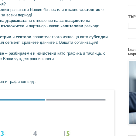
ия?
ловия
развивате Вашия бизнес или в какво
състояние
е
а
за всеки период!
ТЪР
 на
държавата
по отношение на
заплащането
на
ш
възложител
и партньор - какви
капиталови
разходи
устрии
и
сектори
правителството изплаща като
субсидии
я сегмент, сравнете данните с Вашата организация!
Lead
ове
–
разбираеми
и
изчистени
като графика и таблица, с
марк
и с Ваши чуждестранни колеги.
ен и графичен вид :