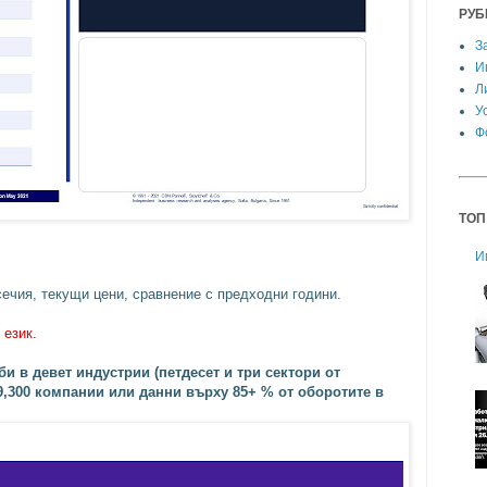
РУБ
З
И
Л
У
Ф
ТОП
И
ечия, текущи цени, сравнение с предходни години.
 език.
и в девет индустрии (петдесет и три сектори от
 9,300 компании или данни върху 85+ % от оборотите в