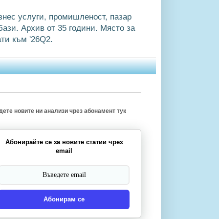
знес услуги, промишленост, пазар
ази. Архив от 35 години. Място за
ти към '26Q2.
ете новите ни анализи чрез абонамент тук
Абонирайте се за новите статии чрез
email
Абонирам се