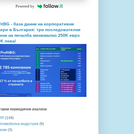
Powered by
fitBG - база данни на корпоративни
ери в България: три последователни
ини на печалба минимално 250K евро
0К лева/
торни периодични анализи
RP
(149)
втомобилна индустрия
(9)
анки
(3)