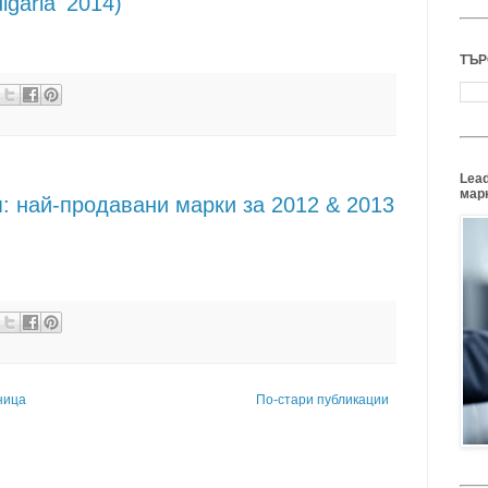
garia '2014)
ТЪР
Lead
марк
я: най-продавани марки за 2012 & 2013
ница
По-стари публикации