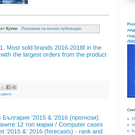
Pro
икет
Кутии
.
Показване на всички публикации
лид
год
/50
1. Most sold brands 2016-2018f in the
with the largest orders from the product
Logitech
Сек
 България '2015 & '2016 (прогнози):
E
аните 12 топ марки / Computer cases
А
t '2015 &' 2016 (forecasts) - rank and
Б