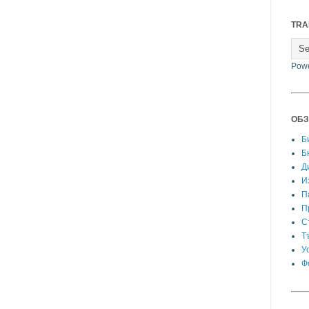
TRA
Pow
ОБЗ
Б
Б
Д
И
П
П
С
Т
У
Ф