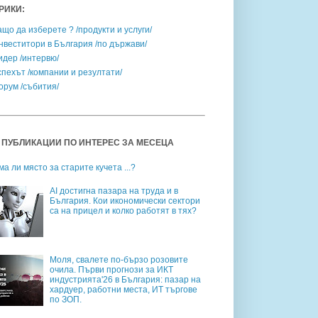
РИКИ:
ащо да изберете ? /продукти и услуги/
нвеститори в България /по държави/
идер /интервю/
спехът /компании и резултати/
орум /събития/
 ПУБЛИКАЦИИ ПО ИНТЕРЕС ЗА МЕСЕЦА
ма ли място за старите кучета ...?
AI достигна пазара на труда и в
България. Кои икономически сектори
са на прицел и колко работят в тях?
Моля, свалете по-бързо розовите
очила. Първи прогнози за ИКТ
индустрията'26 в България: пазар на
хардуер, работни места, ИТ търгове
по ЗОП.