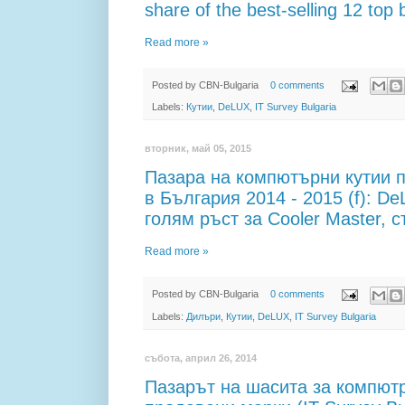
share of the best-selling 12 top
Read more »
Posted by
CBN-Bulgaria
0 comments
Labels:
Кутии
,
DeLUX
,
IT Survey Bulgaria
вторник, май 05, 2015
Пазара на компютърни кутии 
в България 2014 - 2015 (f): D
голям ръст за Cooler Master, 
Read more »
Posted by
CBN-Bulgaria
0 comments
Labels:
Дилъри
,
Кутии
,
DeLUX
,
IT Survey Bulgaria
събота, април 26, 2014
Пазарът на шасита за компютр