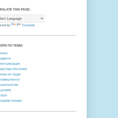
NSLATE THIS PAGE:
ered by
Translate
ОРИ ПО ТЕМИ:
изнес
юджети
игитализация
зкуствен Интелект
азар на труда
ромишленост
троителство
ърговия
слуги
ондови пазари