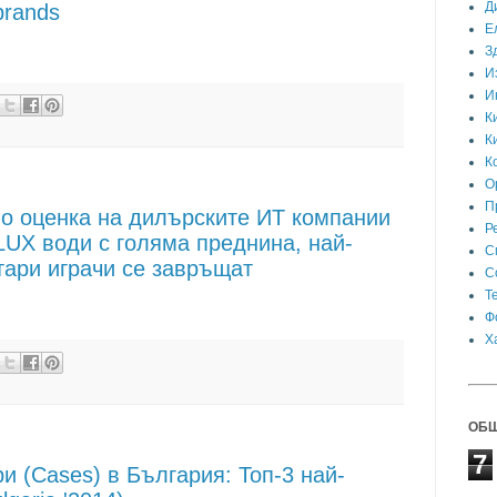
Д
 brands
Е
З
И
И
К
К
К
О
П
по оценка на дилърските ИТ компании
Р
eLUX води с голяма преднина, най-
С
стари играчи се завръщат
С
Т
Ф
Х
ОБЩ
7
и (Cases) в България: Топ-3 най-