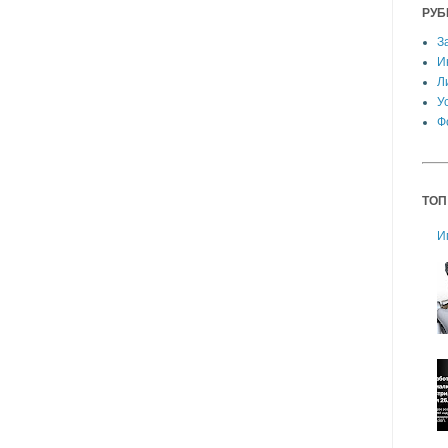
РУБ
З
И
Л
У
Ф
ТОП
И