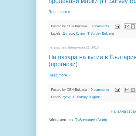
продавани марки (IT Survey Bul
Read more »
Posted by
CBN-Bulgaria
0 comments
Labels:
Дилъри
,
Кутии
,
IT Survey Bulgaria
четвъртък, февруари 21, 2013
На пазара на кутии в Българи
(прогнози)
Read more »
Posted by
CBN-Bulgaria
0 comments
Labels:
Кутии
,
IT Survey Bulgaria
Начална стра
Абонамент за:
Публикации (Atom)