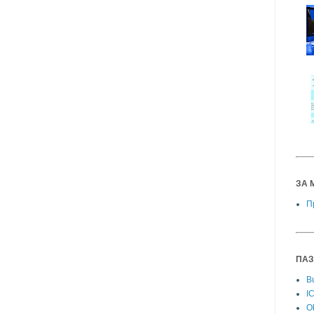
ЗА 
П
ПАЗ
Bu
I
Ob