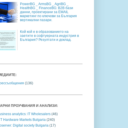
PowerBG _ ArmsBG _ AgriBG _
HealthBG _ FinanceBG: B2B бази
данни, проектирани за EMAIL
маркетинг по ключови за България
вертикални пазари.
Кой кой е в образованието на
заетите в софтуерната индустрия в
България? Резултати и доклад.
МЕДИИТЕ:
рессъобщения
(136)
АРНИ ПРОУЧВАНИЯ И АНАЛИЗИ:
siness analytics: IT Wholesalers
(46)
CT Hardware Markets Bulgaria
(240)
server: Digital society Bulgaria
(17)