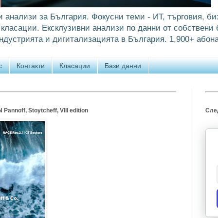
и анализи за България. Фокусни теми - ИТ, търговия, би
класации. Ексклузивни анализи по данни от собствени б
ндустрията и дигитализацията в България. 1,900+ абона
с
Контакти
Класации
Бази данни
annoff, Stoytcheff, VIII edition
След