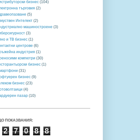
истрибуторски бизнес
(104)
лектронна търговия
(2)
дравеопазване
(5)
зкуствен Интелект
(2)
ндустриално машиностроене
(3)
иберсигурност
(3)
ино и ТВ бизнес
(1)
онтактни центрове
(6)
ръжейна индустрия
(1)
реносими компютри
(30)
есторантьорски бизнес
(1)
мартфони
(31)
офтуерен бизнес
(9)
елеком бизнес
(23)
отоволтаици
(4)
ардуерен пазар
(10)
О ПОКАЗВАНИЯ:
2
7
0
8
8