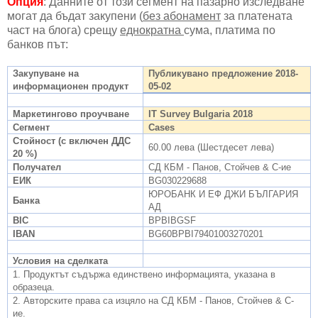
Опция
: Данните от този сегмент на пазарно изследване
могат да бъдат закупени (
без абонамент
за платената
част на блога) срещу
еднократна
сума, платима по
банков път:
Закупуване на
Публикувано предложение 2018-
информационен продукт
05-02
Маркетингово проучване
IT Survey Bulgaria 2018
Сегмент
Cases
Стойност (с включен ДДС
60
.00 лева (Шестдесет лева)
20 %)
Получател
СД КБМ - Панов, Стойчев & С-ие
ЕИК
BG
030229688
ЮРОБАНК И ЕФ ДЖИ БЪЛГАРИЯ
Банка
АД
BIC
BPBIBGSF
IBAN
BG60BPBI79401003270201
Условия на сделката
1. Продуктът съдържа единствено информацията, указана в
образеца.
2. Авторските права са изцяло на СД КБМ - Панов, Стойчев & С-
ие.