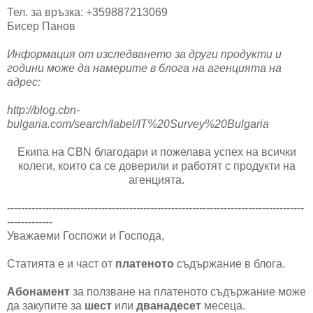
Тел. за връзка: +359887213069
Бисер Панов
Информация от изследването за други продукти и
години може да намерите в блога на агенцията на
адрес:
http://blog.cbn-
bulgaria.com/search/label/IT%20Survey%20Bulgaria
Екипа на CBN благодари и пожелава успех на всички
колеги, които са се доверили и работят с продукти на
агенцията.
-------------------------------------------------------------------------------------
-------------
Уважаеми Госпожи и Господа,
Статията е и част от
платеното
съдържание в блога.
Абонамент
за ползване на платеното съдържание може
да закупите за
шест
или
дванадесет
месеца.