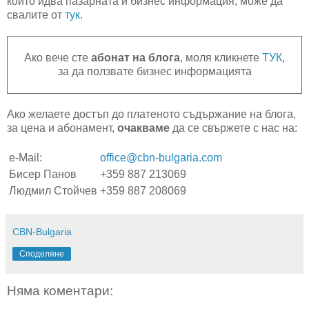
които идва пазарната и бизнес информация, може да
свалите от
тук
.
Ако вече сте
абонат на блога
, моля кликнете
ТУК
,
за да ползвате бизнес информацията
Ако желаете достъп до платеното съдържание на блога,
за цена и абонамент,
очакваме
да се свържете с нас на:
e-Mail:
office@cbn-bulgaria.com
Бисер Панов
+359 887 213069
Людмил Стойчев
+359 887 208069
CBN-Bulgaria
Споделяне
Няма коментари: