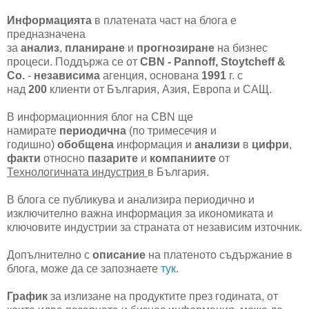
Информацията
в платената част на блога е
предназначена
за
анализ
,
планиране
и
прогнозиране
на бизнес
процеси. Поддържа се от
CBN - Pannoff, Stoytcheff &
Co.
-
независима
агенция, основана
1991
г. с
над
200
клиенти от България, Азия, Европа и САЩ.
В информационния блог на CBN ще
намирате
периодична
(по тримесечия и
годишно)
обобщена
информация и
анализи
в
цифри
,
факти
относно
пазарите
и
компаниите
от
Технологичната индустрия
в България.
В блога се публикува и анализира периодично и
изключително важна информация за икономиката и
ключовите индустрии за страната от независим източник.
Допълнително с
описание
на платеното съдържание в
блога, може да се запознаете
тук
.
График
за излизане на продуктите през годината, от