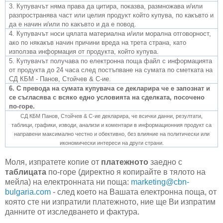
3. Купувачът няма права да цитира, показва, размножава и/или
разпространява част или целия продукт който купува, по какъвто и
да е начин и/или по какъвто и да е повод.
4. Купувачът носи цялата материална и/или морална отговорност,
ако по някакъв начин причини вреда на трета страна, като
използва информация от продукта, който купува.
5. Купувачът получава по електронна поща файл с информацията
от продукта до 24 часа след постъпване на сумата по сметката на
СД КБМ - Панов, Стойчев & С-ие.
6. С превода на сумата купувача се декларира че е запознат и
се съгласява с всяко едно условията на сделката, посочено
по-горе.
СД КБМ Панов, Стойчев & С-ие декларира, че всички данни, резултати,
таблици, графики, изводи, анализи и коментари в информационния продукт са
направени максимално честно и обективно, без влияние на политически или
икономически интереси на други страни.
Моля, изпратете копие от
платежното
заедно с
таблицата
по-горе (директно я копирайте в тялото на
мейла) на електронната ни поща:
marketing@cbn-
bulgaria.com
- след което на Вашата електронна поща, от
която сте ни изпратили платежното, ние ще Ви изпратим
данните от изследването и фактура.