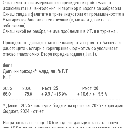
Сякаш митата на американския президент и проблемите в
икономиката на най-големия ни партньор в Европа са забравени.
Сякаш спада и фалитите в трите индустрии от промишлеността в
България изобщо не са се случили (е, може и да не са го
забелязали).
Сякаш никой не разбра, че има проблеми и в ИТ, и в туризма...
Приходите от данъци, които се планират и търсят от бизнеса и
работещите българи в коригирания бюджет'26 се увеличават
отново главоломно. Втора поредна година (Фиг.1).
Фиг.1
:
Данъчни приходи*,
млрд. лв
.,
%
Г/Г
КФП
2025
2026
Ръст '
25
Ръст '
26
68.0
78.6
+ 9.3
/ +15.9%
+ 10.6
/ + 15.5 %
----------------------------------------------------------------------------------
* Данни - 2025 - последна бюджетна прогноза, 2026 - коригиран
бюджет, 2024 - отчет
Накратко казано - още
10.6
млрд. лв. данъци в хазната повече