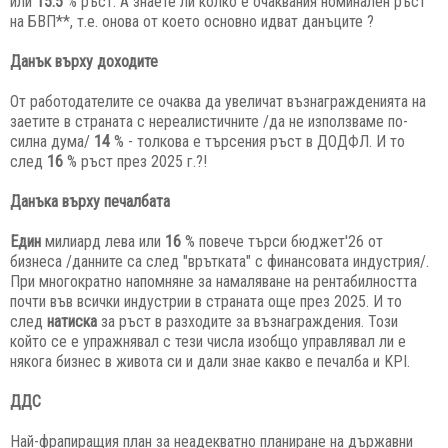
или
15.5
% ръст. А знаете ли колко е очаквания номинален ръст
на БВП**, т.е. онова от което основно идват данъците ?
Данък върху доходите
От работодателите се очаква да увеличат възнагражденията на
заетите в страната с нереалистичните /да не използваме по-
силна дума/
14
% - толкова е търсения ръст в ДОДФЛ. И то
след
16
% ръст през 2025 г.?!
Данъка върху печалбата
Един
милиард лева или
16
% повече търси бюджет'26 от
бизнеса /данните са след "врътката" с финансовата индустрия/.
При многократно напомняне за намаляване на рентабилността
почти във всички индустрии в страната още през 2025. И то
след
натиска
за ръст в разходите за възнаграждения. Този
който се е упражнявал с тези числа изобщо управлявал ли е
някога бизнес в живота си и дали знае какво е печалба и KPI.
ДДС
Най-фрапиращия план за неадекватно планиране на държавни