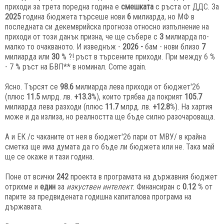
приходи за трета поредна година е
смешката
с ръста от ДДС. За
2025
година бюджета търсеше нови
6
милиарда, но МФ в
последната си декемврийска прогноза относно изпълнение на
приходи от този данък призна, че ще събере с
3
милиарда по-
малко то очакваното. И изведнъж -
2026 -
бам - нови близо
7
милиарда или
30
% ?! ръст в търсените приходи. При между 6 %
- 7 % ръст на БВП** в номинал. Come again.
Ясно. Търсят се
98.6
милиарда лева приходи от бюджет'26
(плюс
11.5
млрд. лв.
+13.3
%), които трябва да покрият
105.7
милиарда лева разходи (плюс
11.7
млрд. лв.
+12.8
%). На хартия
може и да излиза, но реалността ще бъде силно разочароваща.
А и ЕК /с чаканите от нея в бюджет'26 пари от МВУ/ в крайна
сметка ще има думата да го бъде ли бюджета или не. Така май
ще се окаже и тази година.
Поне от всички
242
проекта в програмата на държавния бюджет
отрихме и
един
за
изкуствен интелект
. Финансиран с
0.12
% от
парите за предвидената годишна капиталова програма на
държавата.