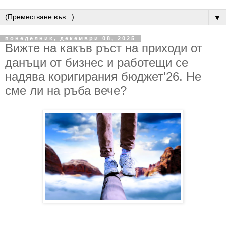
▼
понеделник, декември 08, 2025
Вижте на какъв ръст на приходи от
данъци от бизнес и работещи се
надява коригирания бюджет'26. Не
сме ли на ръба вече?