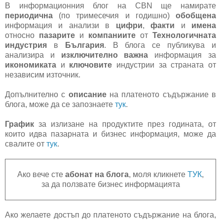
В информационния блог на CBN ще намирате
периодична
(по тримесечия и годишно)
обобщена
информация и анализи в
цифри
,
факти
и
имена
относно
пазарите
и
компаниите
от
Технологичната
индустрия
в
България
. В блога се публикува и
анализира и
изключително важна
информация за
икономиката
и
ключовите
индустрии за страната от
независим източник.
Допълнително с
описание
на платеното съдържание в
блога, може да се запознаете
тук
.
График
за излизане на продуктите през годината, от
които идва пазарната и бизнес информация, може да
свалите от
тук
.
Ако вече сте
абонат на блога
, моля кликнете
ТУК
,
за да ползвате бизнес информацията
Ако желаете достъп до платеното съдържание на блога,