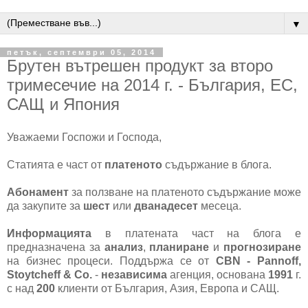
▼
петък, септември 05, 2014
Брутен вътрешен продукт за второ
тримесечие на 2014 г. - България, ЕС,
САЩ и Япония
Уважаеми Госпожи и Господа,
Статията е част от
платеното
съдържание в блога.
Абонамент
за ползване на платеното съдържание може
да закупите за
шест
или
дванадесет
месеца.
Информацията
в платената част на блога е
предназначена за
анализ
,
планиране
и
прогнозиране
на бизнес процеси. Поддържа се от
CBN - Pannoff,
Stoytcheff & Co.
-
независима
агенция, основана
1991
г.
с над
200
клиенти от България, Азия, Европа и САЩ.