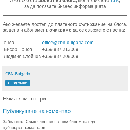
Ако вече сте
абонат на блога
, моля кликнете
ТУК
,
за да ползвате бизнес информацията
Ако желаете достъп до платеното съдържание на блога,
за цена и абонамент,
очакваме
да се свържете с нас на:
e-Mail:
office@cbn-bulgaria.com
Бисер Панов
+359 887 213069
Людмил Стойчев
+359 887 208069
CBN-Bulgaria
Споделяне
Няма коментари:
Публикуване на коментар
Забележка: Само членове на този блог могат да
публикуват коментари.