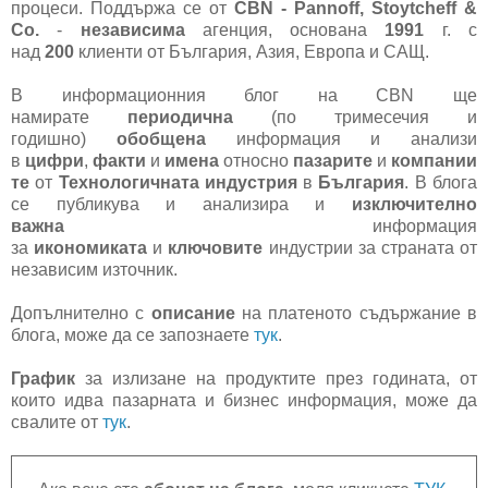
процеси. Поддържа се от
CBN - Pannoff, Stoytcheff &
Co.
-
независима
агенция, основана
1991
г. с
над
200
клиенти от България, Азия, Европа и САЩ.
В информационния блог на CBN ще
намирате
периодична
(по тримесечия и
годишно)
обобщена
информация и анализи
в
цифри
,
факти
и
имена
относно
пазарите
и
компании
те
от
Технологичната индустрия
в
България
. В блога
се публикува и анализира и
изключително
важна
информация
за
икономиката
и
ключовите
индустрии за страната от
независим източник.
Допълнително с
описание
на платеното съдържание в
блога, може да се запознаете
тук
.
График
за излизане на продуктите през годината, от
които идва пазарната и бизнес информация, може да
свалите от
тук
.