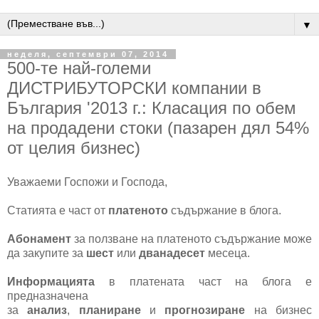
▼
неделя, септември 07, 2014
500-те най-големи
ДИСТРИБУТОРСКИ компании в
България '2013 г.: Класация по обем
на продадени стоки (пазарен дял 54%
от целия бизнес)
Уважаеми Госпожи и Господа,
Статията е част от
платеното
съдържание в блога.
Абонамент
за ползване на платеното съдържание може
да закупите за
шест
или
дванадесет
месеца.
Информацията
в платената част на блога е
предназначена
за
анализ
,
планиране
и
прогнозиране
на бизнес