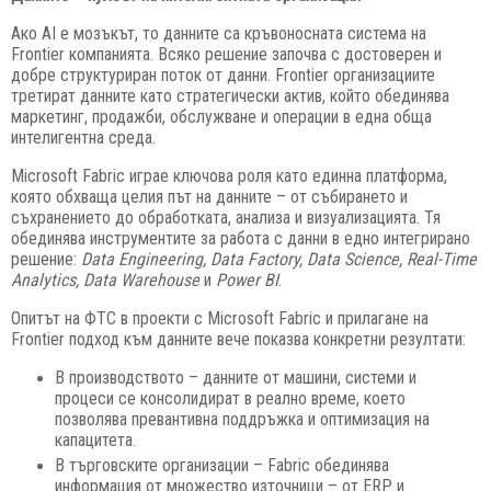
Ако AI е мозъкът, то данните са кръвоносната система на
Frontier компанията. Всяко решение започва с достоверен и
добре структуриран поток от данни. Frontier организациите
третират данните като стратегически актив, който обединява
маркетинг, продажби, обслужване и операции в една обща
интелигентна среда.
Microsoft Fabric играе ключова роля като единна платформа,
която обхваща целия път на данните – от събирането и
съхранението до обработката, анализа и визуализацията. Тя
обединява инструментите за работа с данни в едно интегрирано
решение:
Data Engineering, Data Factory, Data Science, Real-Time
Analytics, Data Warehouse
и
Power BI
.
Опитът на ФТС в проекти с Microsoft Fabric и прилагане на
Frontier подход към данните вече показва конкретни резултати:
В производството – данните от машини, системи и
процеси се консолидират в реално време, което
позволява превантивна поддръжка и оптимизация на
капацитета.
В търговските организации – Fabric обединява
информация от множество източници – от ERP и