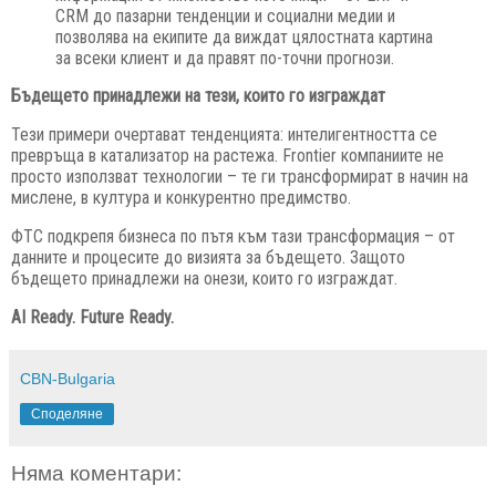
CRM до пазарни тенденции и социални медии и
позволява на екипите да виждат цялостната картина
за всеки клиент и да правят по-точни прогнози.
Бъдещето принадлежи на тези, които го изграждат
Тези примери очертават тенденцията: интелигентността се
превръща в катализатор на растежа. Frontier компаниите не
просто използват технологии – те ги трансформират в начин на
мислене, в култура и конкурентно предимство.
ФТС подкрепя бизнеса по пътя към тази трансформация – от
данните и процесите до визията за бъдещето. Защото
бъдещето принадлежи на онези, които го изграждат.
AI Ready. Future Ready.
CBN-Bulgaria
Споделяне
Няма коментари: