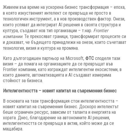
Живеем във време на ускорена бизнес трансформация – епоха,
в която изкуственият интелект се превръща не просто в
технологичен инструмент, а в нов производствен фактор. Онези,
които успяват да интегрират
AI
решения в своята структура и
култура, създават нов тип организации – т.нар.
Frontier
компании
. Те прекосяват граници, трансформират процесите си
и доказват, че бъдещето принадлежи на онези, които съчетават
технология, визия и култура на промяна.
Като дългогодишен партньор на Microsoft,
ФТС
споделя тази
визия – да помага на организациите да се превръщат във
Frontier компании, като изграждат интелигентни екосистеми, в
които данните, автоматизацията и AI създават измерима
стойност за бизнеса.
Интелигентността – новият капитал на съвременния бизнес
В основата на тази трансформация стои интелигентността –
новият капитал на съвременния бизнес. Доскоро интелектът
беше ограничен ресурс, зависим от таланта и енергията на
хората. Днес, благодарение на автономните AI решения,
интелигентността се превръща в актив, който може да се
мащабира.