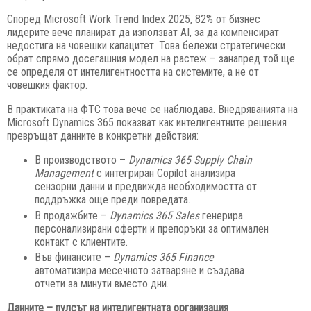
Според Microsoft Work Trend Index 2025, 82% от бизнес
лидерите вече планират да използват
AI
, за да компенсират
недостига на човешки капацитет. Това бележи стратегически
обрат спрямо досегашния модел на растеж – занапред той ще
се определя от интелигентността на системите, а не от
човешкия фактор.
В практиката на ФТС това вече се наблюдава. Внедряванията на
Microsoft Dynamics 365 показват как интелигентните решения
превръщат данните в конкретни действия:
В производството –
Dynamics 365 Supply Chain
Management
с интегриран Copilot анализира
сензорни данни и предвижда необходимостта от
поддръжка още преди повредата.
В продажбите –
Dynamics 365 Sales
генерира
персонализирани оферти и препоръки за оптимален
контакт с клиентите.
Във финансите –
Dynamics 365 Finance
автоматизира месечното затваряне и създава
отчети за минути вместо дни.
Данните – пулсът на интелигентната организация