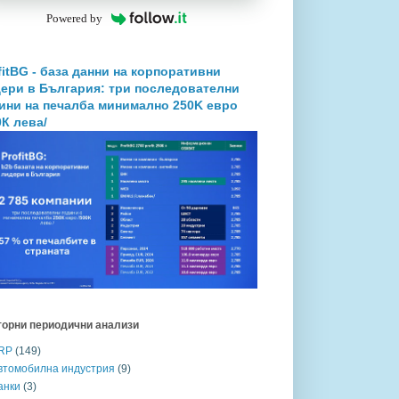
Powered by
fitBG - база данни на корпоративни
ери в България: три последователни
ини на печалба минимално 250K евро
0К лева/
торни периодични анализи
RP
(149)
втомобилна индустрия
(9)
анки
(3)