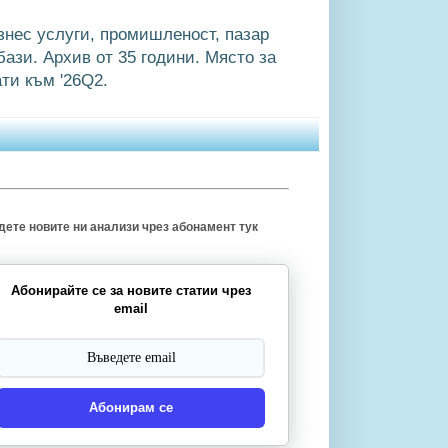
знес услуги, промишленост, пазар
ази. Архив от 35 години. Място за
ти към '26Q2.
ете новите ни анализи чрез абонамент тук
Абонирайте се за новите статии чрез
email
Абонирам се