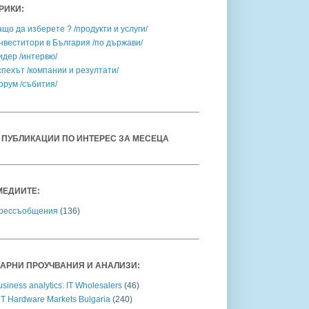
РИКИ:
ащо да изберете ? /продукти и услуги/
нвеститори в България /по държави/
идер /интервю/
спехът /компании и резултати/
орум /събития/
 ПУБЛИКАЦИИ ПО ИНТЕРЕС ЗА МЕСЕЦА
МЕДИИТЕ:
рессъобщения
(136)
АРНИ ПРОУЧВАНИЯ И АНАЛИЗИ:
siness analytics: IT Wholesalers
(46)
CT Hardware Markets Bulgaria
(240)