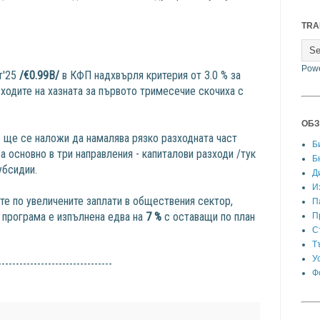
TRA
Pow
т'25
/€0.99B/
в КФП надхвърля критерия от 3.0 % за
зходите на хазната за първото тримесечие скочиха с
ОБЗ
о ще се наложи да намалява рязко разходната част
Б
 основно в три направления - капиталови разходи /тук
Б
убсидии.
Д
И
те по увеличените заплати в обществения сектор,
П
а програма е изпълнена едва на
7 %
с оставащи по план
П
С
Т
У
--------------------------------
Ф