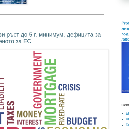
Pro
лид
и ръст до 5 г. минимум, дефицита за
год
/50
еното за ЕС
Сек
E
А
Б