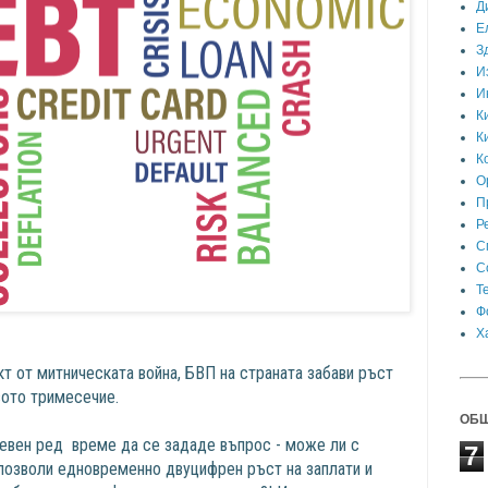
Д
Е
З
И
И
К
К
К
О
П
Р
С
С
Т
Ф
Х
т от митническата война, БВП на страната забави ръст
вото тримесечие.
ОБЩ
невен ред време да се зададе въпрос - може ли с
7
позволи едновременно двуцифрен ръст на заплати и