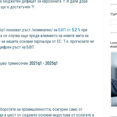
за бюджетен дефицит за еврозоната ?! И дали дори
 ще е достатъчен ?!
ТЪР
5q1 показват ръст /номинално/ на
БВП от
5.2
%
при
ва се случва още преди влиянието на новите мита на
на нашите основни партньори от ЕС. Т.е. прогнозите ни
Lead
цифрен ръст на БВП.
марк
първо тримесечие
2021q1 - 2025q1
оборотите на промишлеността, осигурен само от
ди в шест от седемте основни индустрии от услугите в