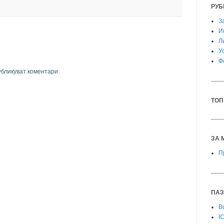
РУБ
З
И
Л
У
Ф
убликуват коментари.
ТОП
ЗА 
П
ПАЗ
Bu
I