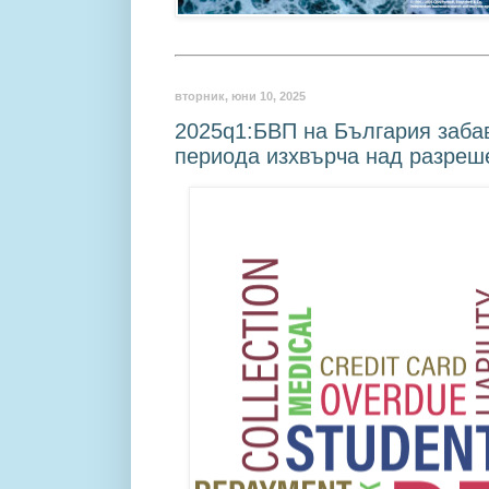
вторник, юни 10, 2025
2025q1:БВП на България забав
периода изхвърча над разреш