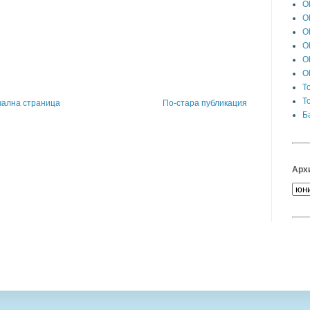
Ob
O
Ob
O
Ob
Ob
T
T
чална страница
По-стара публикация
Б
Архи