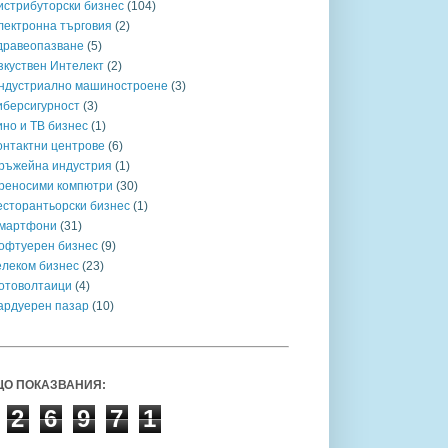
истрибуторски бизнес
(104)
лектронна търговия
(2)
дравеопазване
(5)
зкуствен Интелект
(2)
ндустриално машиностроене
(3)
иберсигурност
(3)
ино и ТВ бизнес
(1)
онтактни центрове
(6)
ръжейна индустрия
(1)
реносими компютри
(30)
есторантьорски бизнес
(1)
мартфони
(31)
офтуерен бизнес
(9)
елеком бизнес
(23)
отоволтаици
(4)
ардуерен пазар
(10)
О ПОКАЗВАНИЯ:
2
6
9
7
1