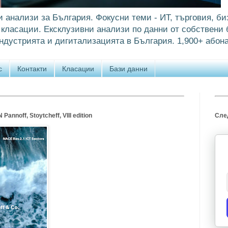
и анализи за България. Фокусни теми - ИТ, търговия, би
класации. Ексклузивни анализи по данни от собствени б
ндустрията и дигитализацията в България. 1,900+ абона
с
Контакти
Класации
Бази данни
annoff, Stoytcheff, VIII edition
След