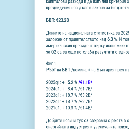
капиталови разходи и да изпълни критерия 
предвидения нов дълг в закона за бюджета
БВП: €23.2B
Данните на националната статистика за 202
заложен от правителството над
6.3
%. И то
американския президент върху икономиките 
за Q2 са за още по-слаби резултати с едно
Фиг.1
Ръст
на БВП /номинал/ на България през 
2025q1: + 5.2 %
/€1.1B/
2024q1: + 8.4 % /€1.7B/
2023q1: + 18.7 % /€3.2B/
2022q1: + 18.7 % /€2.7B/
2021q1: + 10.3 % /€1.4B/
Добрите новини тук са свързани с ръста в 
енергийната индустрия и увеличените прихо