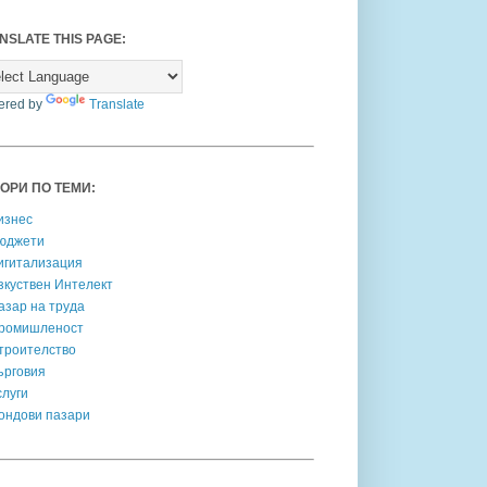
NSLATE THIS PAGE:
ered by
Translate
ОРИ ПО ТЕМИ:
изнес
юджети
игитализация
зкуствен Интелект
азар на труда
ромишленост
троителство
ърговия
слуги
ондови пазари