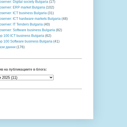
server: Digital society Bulgaria
(17)
bserver: ERP market Bulgaria
(102)
server: ICT business Bulgaria
(31)
bserver: ICT hardware markets Bulgaria
(48)
server: IT Tenders Bulgaria
(40)
server: Software business Bulgaria
(82)
op 100 ICT business Bulgaria
(62)
op 100 Software business Bulgaria
(41)
ази данни
(176)
в на публикациите в блога: