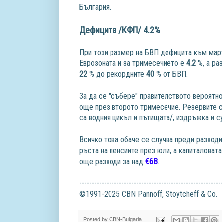
България.
Дефицита /КФП/ 4.2%
При този размер на БВП дефицита към мар
Еврозоната и за тримесечието е
4.2
%, а ра
22
% до рекордните
40
% от БВП.
За да се "събере" правителството вероятн
още през второто тримесечие. Резервите са
са водния цикъл и пътищата/, издръжка и с
Всичко това обаче се случва преди разходи
ръста на пенсиите през юли, а капиталоват
още разходи за над
€6В
.
---------------------------------------------------------
©1991-2025 CBN Pannoff, Stoytcheff & Co.
Posted by
CBN-Bulgaria