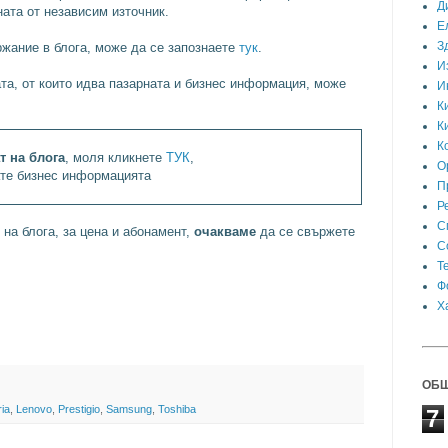
Д
ата от независим източник.
Е
З
жание в блога, може да се запознаете
тук
.
И
та, от които идва пазарната и бизнес информация, може
И
К
К
К
т на блога
, моля кликнете
ТУК
,
О
ате бизнес информацията
П
Р
С
на блога, за цена и абонамент,
очакваме
да се свържете
С
Т
Ф
Х
ОБЩ
ia
,
Lenovo
,
Prestigio
,
Samsung
,
Toshiba
7