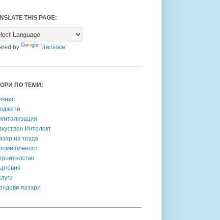
NSLATE THIS PAGE:
ered by
Translate
ОРИ ПО ТЕМИ:
изнес
юджети
игитализация
зкуствен Интелект
азар на труда
ромишленост
троителство
ърговия
слуги
ондови пазари