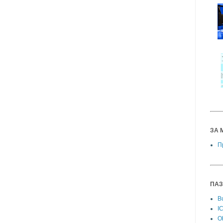
ЗА 
П
ПАЗ
Bu
I
Ob