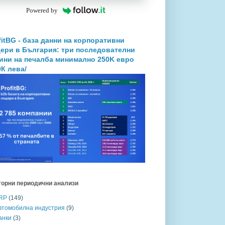
Powered by
fitBG - база данни на корпоративни
ери в България: три последователни
ини на печалба минимално 250K евро
0К лева/
торни периодични анализи
RP
(149)
втомобилна индустрия
(9)
анки
(3)