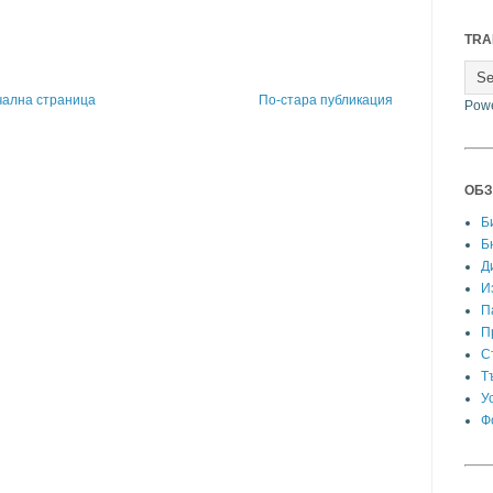
TRA
чална страница
По-стара публикация
Pow
ОБЗ
Б
Б
Д
И
П
П
С
Т
У
Ф