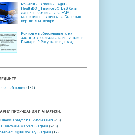
PowerBG _ ArmsBG _ AgriBG _
HealthBG _ FinanceBG: B2B бази
данни, проектирани за EMAIL
маркетинг по ключови за България
вертикални пазари.
Кой кой е в образованието на
заетите в софтуерната индустрия в
България? Резултати и доклад.
МЕДИИТЕ:
рессъобщения
(136)
АРНИ ПРОУЧВАНИЯ И АНАЛИЗИ:
siness analytics: IT Wholesalers
(46)
CT Hardware Markets Bulgaria
(240)
server: Digital society Bulgaria
(17)