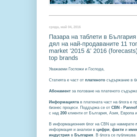
сряда, май 04, 2016
Пазара на таблети в България 
дял на най-продаваните 11 топ 
market '2015 &' 2016 (forecasts)
top brands
Уважаеми Госпожи и Господа,
Статията е част от
платеното
съдържание в бл
Абонамент
за ползване на платеното съдържа
Информацията
в платената част на блога е 
бизнес процеси. Поддържа се от
CBN - Pannoff
с над
200
клиенти от България, Азия, Европа 
В информационния блог на CBN ще намирате
информация и анализи в
цифри
,
факти
и
име
индустрия
в
България
. В блога се публикува