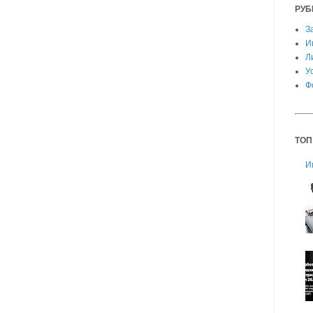
РУБ
З
И
Л
У
Ф
ТОП
И