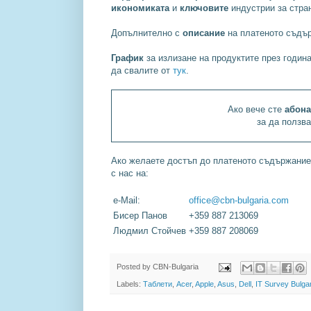
икономиката
и
ключовите
индустрии за стран
Допълнително с
описание
на платеното съдър
График
за излизане на продуктите през година
да свалите от
тук
.
Ако вече сте
абона
за да ползв
Ако желаете достъп до платеното съдържание 
с нас на:
e-Mail:
office@cbn-bulgaria.com
Бисер Панов
+359 887 213069
Людмил Стойчев
+359 887 208069
Posted by
CBN-Bulgaria
Labels:
Таблети
,
Acer
,
Apple
,
Asus
,
Dell
,
IT Survey Bulgar