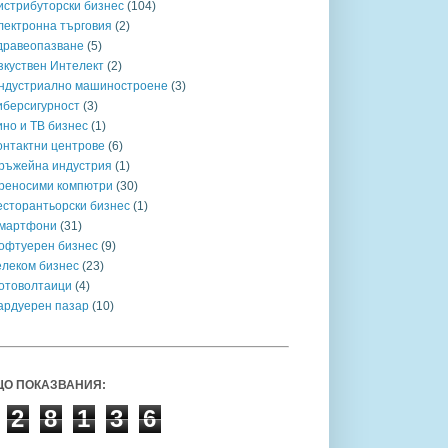
истрибуторски бизнес
(104)
лектронна търговия
(2)
дравеопазване
(5)
зкуствен Интелект
(2)
ндустриално машиностроене
(3)
иберсигурност
(3)
ино и ТВ бизнес
(1)
онтактни центрове
(6)
ръжейна индустрия
(1)
реносими компютри
(30)
есторантьорски бизнес
(1)
мартфони
(31)
офтуерен бизнес
(9)
елеком бизнес
(23)
отоволтаици
(4)
ардуерен пазар
(10)
О ПОКАЗВАНИЯ:
2
8
1
3
6