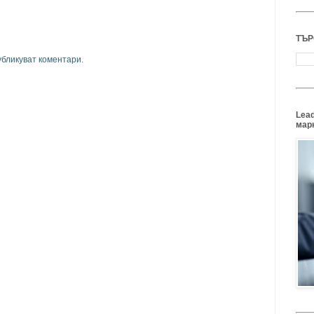
ТЪР
убликуват коментари.
Lead
марк