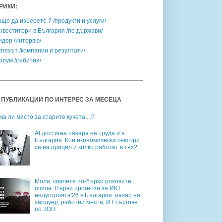
РИКИ:
ащо да изберете ? /продукти и услуги/
нвеститори в България /по държави/
идер /интервю/
спехът /компании и резултати/
орум /събития/
 ПУБЛИКАЦИИ ПО ИНТЕРЕС ЗА МЕСЕЦА
ма ли място за старите кучета ...?
AI достигна пазара на труда и в
България. Кои икономически сектори
са на прицел и колко работят в тях?
Моля, свалете по-бързо розовите
очила. Първи прогнози за ИКТ
индустрията'26 в България: пазар на
хардуер, работни места, ИТ търгове
по ЗОП.