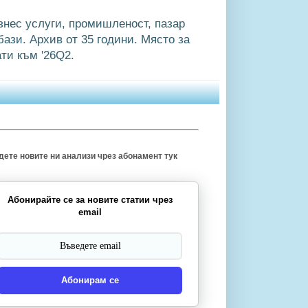
знес услуги, промишленост, пазар
ази. Архив от 35 години. Място за
ти към '26Q2.
ете новите ни анализи чрез абонамент тук
Абонирайте се за новите статии чрез
email
Абонирам се