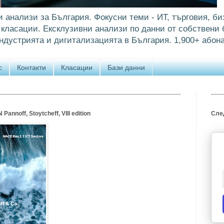
и анализи за България. Фокусни теми - ИТ, търговия, би
класации. Ексклузивни анализи по данни от собствени б
ндустрията и дигитализацията в България. 1,900+ абона
с
Контакти
Класации
Бази данни
annoff, Stoytcheff, VIII edition
След