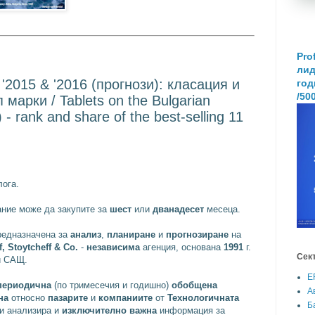
Pro
лид
'2015 & '2016 (прогнози): класация и
год
/50
марки / Tablets on the Bulgarian
 - rank and share of the best-selling 11
ога.
ние може да закупите за
шест
или
дванадесет
месеца.
предназначена за
анализ
,
планиране
и
прогнозиране
на
, Stoytcheff & Co.
-
независима
агенция, основана
1991
г.
Сек
и САЩ.
E
периодична
(по тримесечия и годишно)
обобщена
А
на
относно
пазарите
и
компаниите
от
Технологичната
Б
 и анализира и
изключително важна
информация за