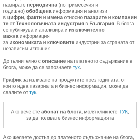
намирате
периодична
(по тримесечия и
годишно)
обобщена
информация и анализи
в
цифри
,
факти
и
имена
относно
пазарите
и
компании
те
от
Технологичната индустрия
в
България
. В блога
се публикува и анализира и
изключително
важна
информация
за
икономиката
и
ключовите
индустрии за страната от
независим източник.
Допълнително с
описание
на платеното съдържание в
блога, може да се запознаете
тук
.
График
за излизане на продуктите през годината, от
които идва пазарната и бизнес информация, може да
свалите от
тук
.
Ако вече сте
абонат на блога
, моля кликнете
ТУК
,
за да ползвате бизнес информацията
Ако желаете достъп до платеното съдържание на блога,