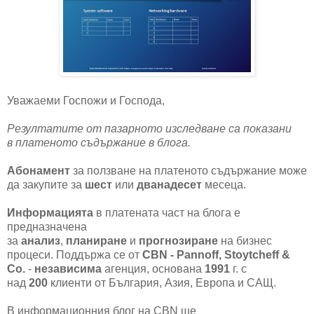
Уважаеми Госпожи и Господа,
Резултатите от пазарното изследване са показани
в платеното съдържание в блога.
Абонамент
за ползване на платеното съдържание може
да закупите за
шест
или
дванадесет
месеца.
Информацията
в платената част на блога е
предназначена
за
анализ
,
планиране
и
прогнозиране
на бизнес
процеси. Поддържа се от
CBN - Pannoff, Stoytcheff &
Co.
-
независима
агенция, основана
1991
г. с
над
200
клиенти от България, Азия, Европа и САЩ.
В информационния блог на CBN ще