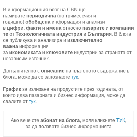
В информационния блог на CBN ще
намирате
периодична
(по тримесечия и
годишно)
обобщена
информация и анализи
в
цифри
,
факти
и
имена
относно
пазарите
и
компании
те
от
Технологичната индустрия
в
България
. В блога
се публикува и анализира и
изключително
важна
информация
за
икономиката
и
ключовите
индустрии за страната от
независим източник.
Допълнително с
описание
на платеното съдържание в
блога, може да се запознаете
тук
.
График
за излизане на продуктите през годината, от
които идва пазарната и бизнес информация, може да
свалите от
тук
.
Ако вече сте
абонат на блога
, моля кликнете
ТУК
,
за да ползвате бизнес информацията