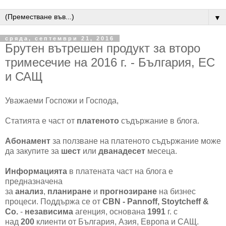
▼
сряда, септември 21, 2016
Брутен вътрешен продукт за второ
тримесечие на 2016 г. - България, ЕС
и САЩ
Уважаеми Госпожи и Господа,
Статията е част от
платеното
съдържание в блога.
Абонамент
за ползване на платеното съдържание може
да закупите за
шест
или
дванадесет
месеца.
Информацията
в платената част на блога е
предназначена
за
анализ
,
планиране
и
прогнозиране
на бизнес
процеси. Поддържа се от
CBN - Pannoff, Stoytcheff &
Co.
-
независима
агенция, основана
1991
г. с
над
200
клиенти от България, Азия, Европа и САЩ.