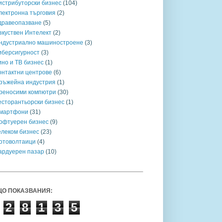
истрибуторски бизнес
(104)
лектронна търговия
(2)
дравеопазване
(5)
зкуствен Интелект
(2)
ндустриално машиностроене
(3)
иберсигурност
(3)
ино и ТВ бизнес
(1)
онтактни центрове
(6)
ръжейна индустрия
(1)
реносими компютри
(30)
есторантьорски бизнес
(1)
мартфони
(31)
офтуерен бизнес
(9)
елеком бизнес
(23)
отоволтаици
(4)
ардуерен пазар
(10)
О ПОКАЗВАНИЯ:
2
8
1
3
5