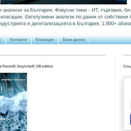
и анализи за България. Фокусни теми - ИТ, търговия, би
класации. Ексклузивни анализи по данни от собствени б
ндустрията и дигитализацията в България. 1,900+ абона
с
Контакти
Класации
Бази данни
annoff, Stoytcheff, VIII edition
След