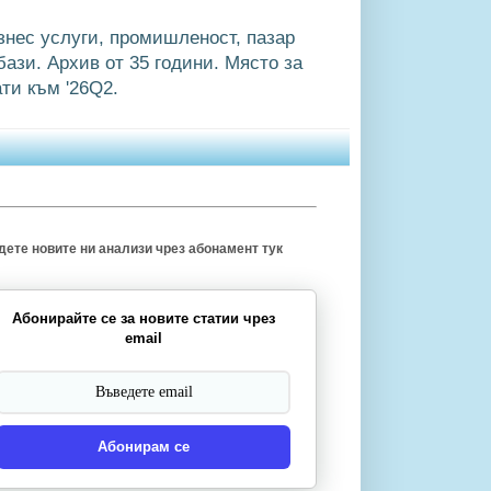
знес услуги, промишленост, пазар
ази. Архив от 35 години. Място за
ти към '26Q2.
ете новите ни анализи чрез абонамент тук
Абонирайте се за новите статии чрез
email
Абонирам се