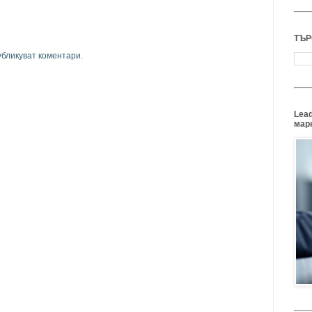
ТЪР
убликуват коментари.
Lead
марк