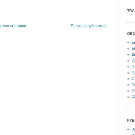
TRA
чална страница
По-стара публикация
ОБЗ
Б
Б
Д
И
П
П
С
Т
У
Ф
РУБ
З