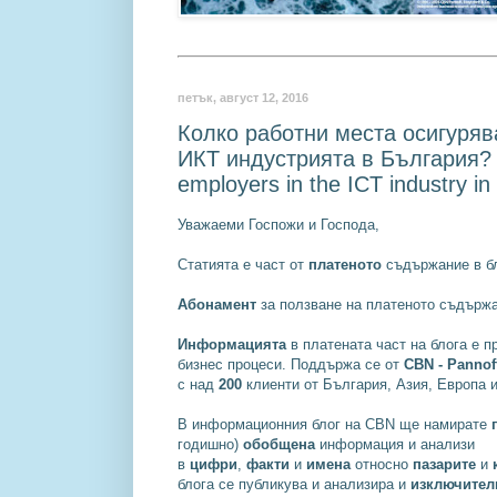
петък, август 12, 2016
Колко работни места осигуряв
ИКТ индустрията в България? /
employers in the ICT industry in
Уважаеми Госпожи и Господа,
Статията е част от
платеното
съдържание в бл
Абонамент
за ползване на платеното съдържа
Информацията
в платената част на блога е 
бизнес процеси. Поддържа се от
CBN - Pannoff
с над
200
клиенти от България, Азия, Европа 
В информационния блог на CBN ще намирате
годишно)
обобщена
информация и анализи
в
цифри
,
факти
и
имена
относно
пазарите
и
блога се публикува и анализира и
изключител