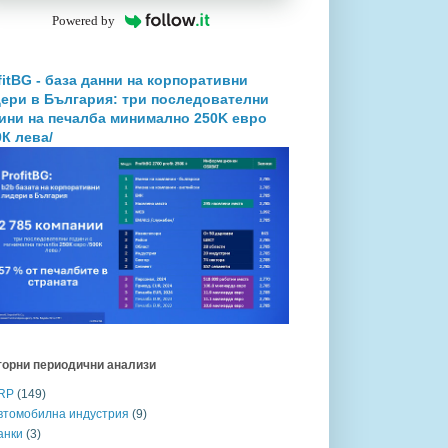
Powered by
fitBG - база данни на корпоративни
ери в България: три последователни
ини на печалба минимално 250K евро
0К лева/
торни периодични анализи
RP
(149)
втомобилна индустрия
(9)
анки
(3)