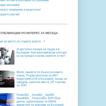
нвеститори в България /по държави/
идер /интервю/
спехът /компании и резултати/
орум /събития/
 ПУБЛИКАЦИИ ПО ИНТЕРЕС ЗА МЕСЕЦА
ма ли място за старите кучета ...?
AI достигна пазара на труда и в
България. Кои икономически сектори
са на прицел и колко работят в тях?
Моля, свалете по-бързо розовите
очила. Първи прогнози за ИКТ
индустрията'26 в България: пазар на
хардуер, работни места, ИТ търгове
по ЗОП.
PowerBG _ ArmsBG _ AgriBG _
HealthBG _ FinanceBG: B2B бази
данни, проектирани за EMAIL
маркетинг по ключови за България