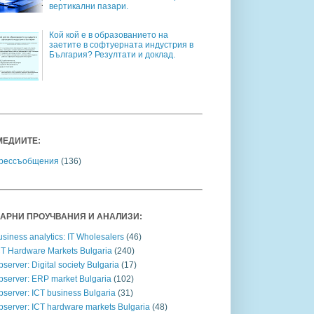
вертикални пазари.
Кой кой е в образованието на
заетите в софтуерната индустрия в
България? Резултати и доклад.
МЕДИИТЕ:
рессъобщения
(136)
АРНИ ПРОУЧВАНИЯ И АНАЛИЗИ:
siness analytics: IT Wholesalers
(46)
CT Hardware Markets Bulgaria
(240)
server: Digital society Bulgaria
(17)
bserver: ERP market Bulgaria
(102)
server: ICT business Bulgaria
(31)
bserver: ICT hardware markets Bulgaria
(48)