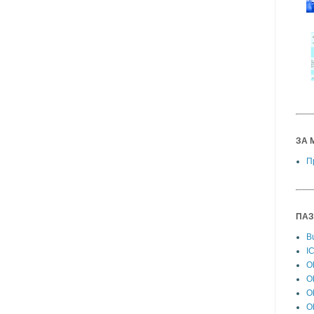
ЗА 
П
ПАЗ
Bu
I
Ob
O
Ob
O