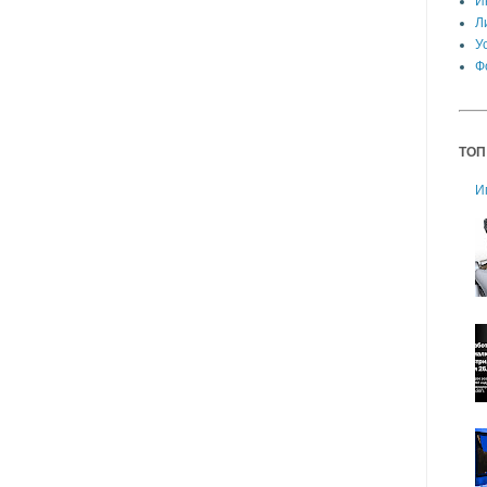
И
Л
У
Ф
ТОП
И