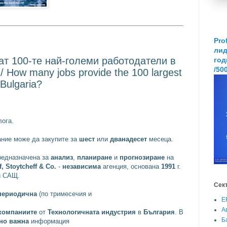
Pro
лид
ат 100-те най-големи работодатели в
год
/50
 How many jobs provide the 100 largest
 Bulgaria?
ога.
ние може да закупите за
шест
или
дванадесет
месеца.
предназначена за
анализ
,
планиране
и
прогнозиране
на
, Stoytcheff & Co.
-
независима
агенция, основана
1991
г.
и САЩ.
Сек
периодична
(по тримесечия и
E
А
компаниите
от
Технологичната индустрия
в
България
. В
Б
но важна
информация