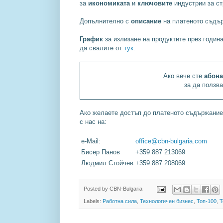
за
икономиката
и
ключовите
индустрии за ст
Допълнително с
описание
на платеното съдър
График
за излизане на продуктите през година
да свалите от
тук
.
Ако вече сте
абона
за да ползв
Ако желаете достъп до платеното съдържание 
с нас на:
e-Mail:
office@cbn-bulgaria.com
Бисер Панов
+359 887 213069
Людмил Стойчев
+359 887 208069
Posted by
CBN-Bulgaria
Labels:
Работна сила
,
Технологичен бизнес
,
Топ-100
,
T