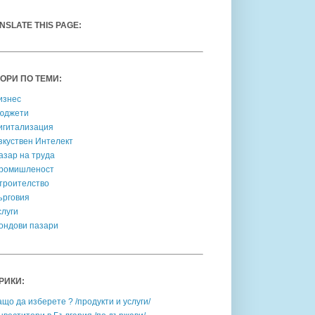
NSLATE THIS PAGE:
ОРИ ПО ТЕМИ:
изнес
юджети
игитализация
зкуствен Интелект
азар на труда
ромишленост
троителство
ърговия
слуги
ондови пазари
РИКИ:
ащо да изберете ? /продукти и услуги/