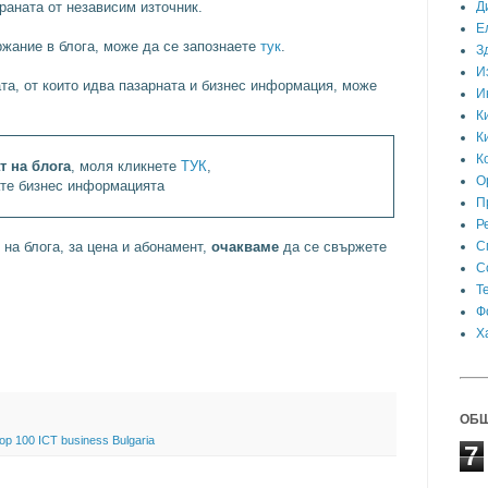
раната от независим източник.
Д
Е
жание в блога, може да се запознаете
тук
.
З
И
та, от които идва пазарната и бизнес информация, може
И
К
К
К
т на блога
, моля кликнете
ТУК
,
О
ате бизнес информацията
П
Р
на блога, за цена и абонамент,
очакваме
да се свържете
С
С
Т
Ф
Х
ОБЩ
op 100 ICT business Bulgaria
7