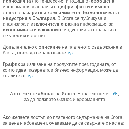
периодична
(по тримесечия и годишно)
обобщена
информация и анализи в
цифри
,
факти
и
имена
относно
пазарите
и
компаниите
от
Технологичната
индустрия
в
България
. В блога се публикува и
анализира и
изключително важна
информация за
икономиката
и
ключовите
индустрии за страната от
независим източник.
Допълнително с
описание
на платеното съдържание в
блога, може да се запознаете
тук
.
График
за излизане на продуктите през годината, от
които идва пазарната и бизнес информация, може да
свалите от
тук
.
Ако вече сте
абонат на блога
, моля кликнете
ТУК
,
за да ползвате бизнес информацията
Ако желаете достъп до платеното съдържание на блога,
за цена и абонамент,
очакваме
да се свържете с нас на: