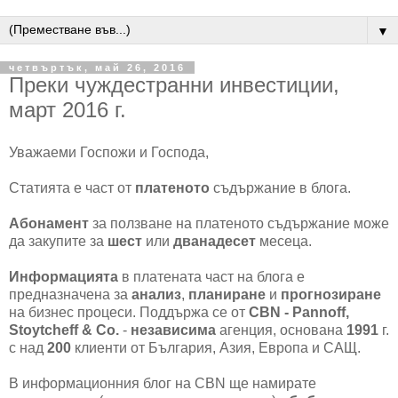
▼
четвъртък, май 26, 2016
Преки чуждестранни инвестиции,
март 2016 г.
Уважаеми Госпожи и Господа,
Статията е част от
платеното
съдържание в блога.
Абонамент
за ползване на платеното съдържание може
да закупите за
шест
или
дванадесет
месеца.
Информацията
в платената част на блога е
предназначена за
анализ
,
планиране
и
прогнозиране
на бизнес процеси. Поддържа се от
CBN - Pannoff,
Stoytcheff & Co.
-
независима
агенция, основана
1991
г.
с над
200
клиенти от България, Азия, Европа и САЩ.
В информационния блог на CBN ще намирате