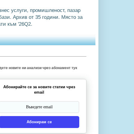
знес услуги, промишленост, пазар
ази. Архив от 35 години. Място за
ти към '26Q2.
ете новите ни анализи чрез абонамент тук
Абонирайте се за новите статии чрез
email
Абонирам се