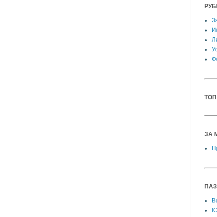
РУБ
З
И
Л
У
Ф
ТОП
ЗА 
П
ПАЗ
Bu
I