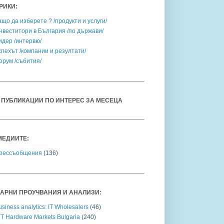
РИКИ:
ащо да изберете ? /продукти и услуги/
нвеститори в България /по държави/
идер /интервю/
спехът /компании и резултати/
орум /събития/
 ПУБЛИКАЦИИ ПО ИНТЕРЕС ЗА МЕСЕЦА
МЕДИИТЕ:
рессъобщения
(136)
АРНИ ПРОУЧВАНИЯ И АНАЛИЗИ:
siness analytics: IT Wholesalers
(46)
CT Hardware Markets Bulgaria
(240)