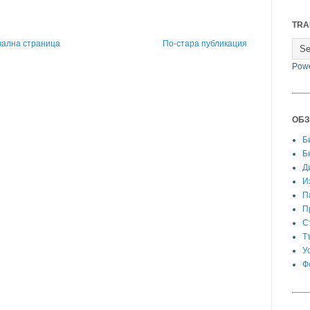
TRA
чална страница
По-стара публикация
Pow
ОБЗ
Б
Б
Д
И
П
П
С
Т
У
Ф