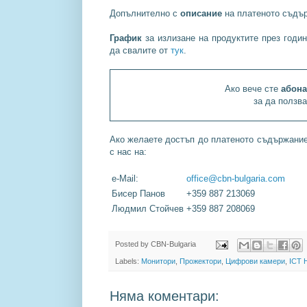
Допълнително с
описание
на платеното съдър
График
за излизане на продуктите през годин
да свалите от
тук
.
Ако вече сте
абона
за да ползв
Ако желаете достъп до платеното съдържание 
с нас на:
e-Mail:
office@cbn-bulgaria.com
Бисер Панов
+359 887 213069
Людмил Стойчев
+359 887 208069
Posted by
CBN-Bulgaria
Labels:
Монитори
,
Прожектори
,
Цифрови камери
,
ICT 
Няма коментари: