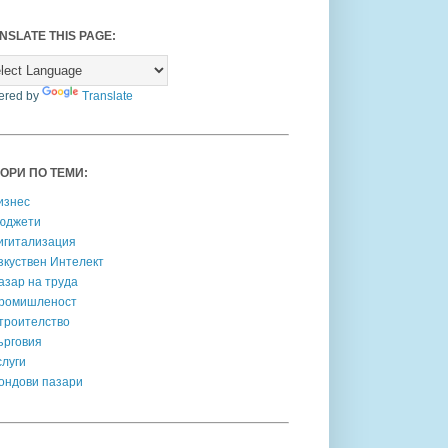
NSLATE THIS PAGE:
ered by
Translate
ОРИ ПО ТЕМИ:
изнес
юджети
игитализация
зкуствен Интелект
азар на труда
ромишленост
троителство
ърговия
слуги
ондови пазари