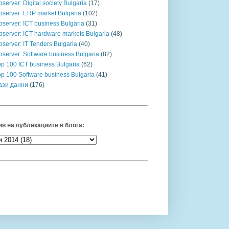
server: Digital society Bulgaria
(17)
bserver: ERP market Bulgaria
(102)
server: ICT business Bulgaria
(31)
bserver: ICT hardware markets Bulgaria
(48)
server: IT Tenders Bulgaria
(40)
server: Software business Bulgaria
(82)
op 100 ICT business Bulgaria
(62)
op 100 Software business Bulgaria
(41)
ази данни
(176)
в на публикациите в блога: