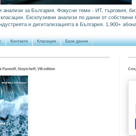
и анализи за България. Фокусни теми - ИТ, търговия, би
класации. Ексклузивни анализи по данни от собствени б
ндустрията и дигитализацията в България. 1,900+ абона
с
Контакти
Класации
Бази данни
annoff, Stoytcheff, VIII edition
След