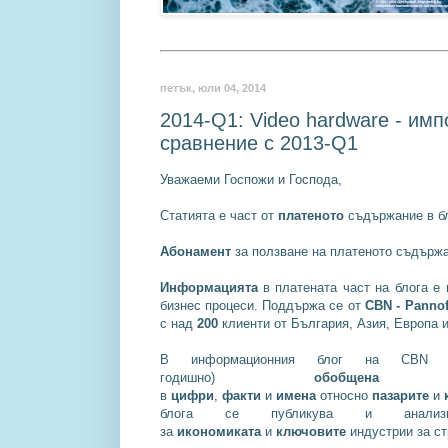
петък, юли 04, 2014
2014-Q1: Video hardware - им
сравнение с 2013-Q1
Уважаеми Госпожи и Господа,
Статията е част от
платеното
съдържание в бл
Абонамент
за ползване на платеното съдържа
Информацията
в платената част на блога е
бизнес процеси. Поддържа се от
CBN - Pannoff
с над
200
клиенти от България, Азия, Европа 
В информационния блог на CBN
годишно)
обобщена
инф
в
цифри
,
факти
и
имена
относно
пазарите
и
блога се публикува и ана
за
икономиката
и
ключовите
индустрии за ст