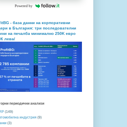
Powered by
fitBG - база данни на корпоративни
ери в България: три последователни
ини на печалба минимално 250K евро
0К лева/
торни периодични анализи
RP
(149)
втомобилна индустрия
(9)
анки
(3)