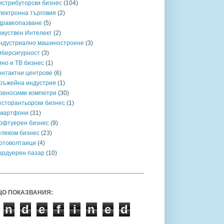
истрибуторски бизнес
(104)
лектронна търговия
(2)
дравеопазване
(5)
зкуствен Интелект
(2)
ндустриално машиностроене
(3)
иберсигурност
(3)
ино и ТВ бизнес
(1)
онтактни центрове
(6)
ръжейна индустрия
(1)
реносими компютри
(30)
есторантьорски бизнес
(1)
мартфони
(31)
офтуерен бизнес
(9)
елеком бизнес
(23)
отоволтаици
(4)
ардуерен пазар
(10)
О ПОКАЗВАНИЯ:
n
d
e
f
i
n
e
d