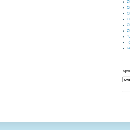
Ob
O
Ob
O
Ob
Ob
T
T
Б
Архи