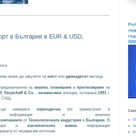
Pro
лид
порт в България в EUR & USD,
год
/50
ога.
ние може да закупите за
шест
или
дванадесет
месеца.
 предназначена за
анализ
,
планиране
и
прогнозиране
на
, Stoytcheff & Co.
-
независима
агенция, основана
1991
г.
и САЩ.
 ще намирате
периодична
(по тримесечия и
Сек
ормация и анализи
E
компаниите
от
Технологичната индустрия
в
България
. В
лизира и
изключително важна
информация
А
раната от независим източник.
Б