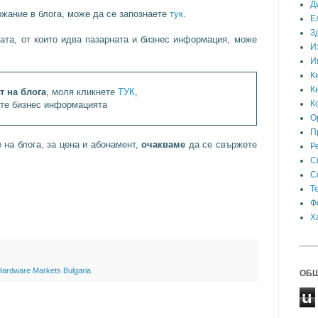
Д
жание в блога, може да се запознаете
тук
.
Е
З
ата, от които идва пазарната и бизнес информация, може
И
И
К
К
т на блога
, моля кликнете
ТУК
,
К
ате бизнес информацията
О
П
на блога, за цена и абонамент,
очакваме
да се свържете
Р
С
С
Т
Ф
Х
Hardware Markets Bulgaria
ОБЩ
u