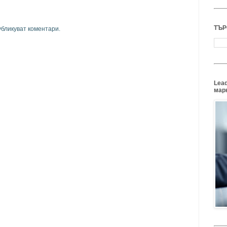
ТЪР
убликуват коментари.
Lead
марк