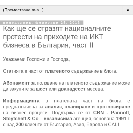
▼
понеделник, февруари 25, 2013
Как ще се отразят националните
протести на приходите на ИКТ
бизнеса в България, част II
Уважаеми Госпожи и Господа,
Статията е част от
платеното
съдържание в блога.
Абонамент
за ползване на платеното съдържание може
да закупите за
шест
или
дванадесет
месеца.
Информацията
в платената част на блога е
предназначена за
анализ
,
планиране
и
прогнозиране
на бизнес процеси. Поддържа се от
CBN - Pannoff,
Stoytcheff & Co.
-
независима
агенция, основана
1991
г.
с над
200
клиенти от България, Азия, Европа и САЩ.