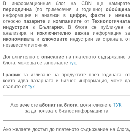
В информационния блог на CBN ще намирате
периодична
(по тримесечия и годишно)
обобщена
информация и анализи в
цифри
,
факти
и
имена
относно
пазарите
и
компаниите
от
Технологичната
индустрия
в
България
. В блога се публикува и
анализира и
изключително важна
информация за
икономиката
и
ключовите
индустрии за страната от
независим източник.
Допълнително с
описание
на платеното съдържание в
блога, може да се запознаете
тук
.
График
за излизане на продуктите през годината, от
които идва пазарната и бизнес информация, може да
свалите от
тук
.
Ако вече сте
абонат на блога
, моля кликнете
ТУК
,
за да ползвате бизнес информацията
Ако желаете достъп до платеното съдържание на блога,