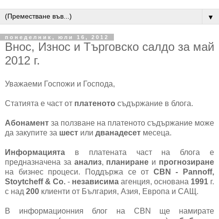
▼
понеделник, юли 16, 2012
Внос, Износ и Търговско салдо за май
2012 г.
Уважаеми Госпожи и Господа,
Статията е част от
платеното
съдържание в блога.
Абонамент
за ползване на платеното съдържание може
да закупите за
шест
или
дванадесет
месеца.
Информацията
в платената част на блога е
предназначена за
анализ
,
планиране
и
прогнозиране
на бизнес процеси. Поддържа се от
CBN - Pannoff,
Stoytcheff & Co.
-
независима
агенция, основана
1991
г.
с над
200
клиенти от България, Азия, Европа и САЩ.
В информационния блог на CBN ще намирате