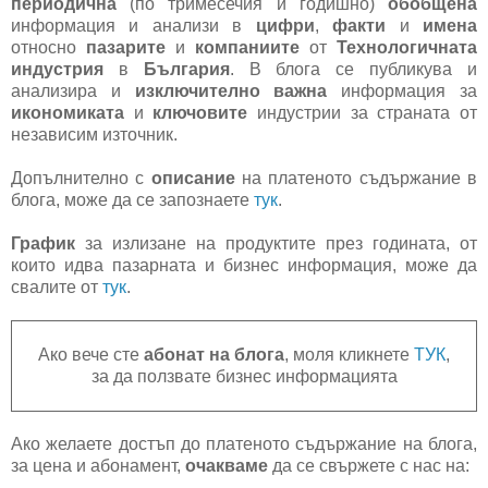
периодична
(по тримесечия и годишно)
обобщена
информация и анализи в
цифри
,
факти
и
имена
относно
пазарите
и
компаниите
от
Технологичната
индустрия
в
България
. В блога се публикува и
анализира и
изключително важна
информация за
икономиката
и
ключовите
индустрии за страната от
независим източник.
Допълнително с
описание
на платеното съдържание в
блога, може да се запознаете
тук
.
График
за излизане на продуктите през годината, от
които идва пазарната и бизнес информация, може да
свалите от
тук
.
Ако вече сте
абонат на блога
, моля кликнете
ТУК
,
за да ползвате бизнес информацията
Ако желаете достъп до платеното съдържание на блога,
за цена и абонамент,
очакваме
да се свържете с нас на: