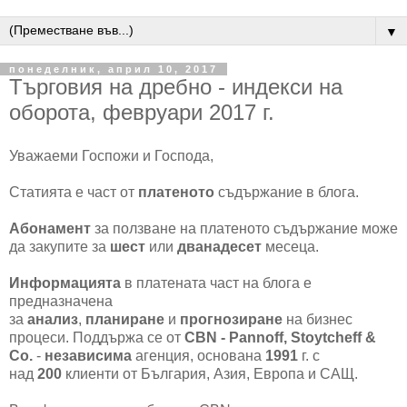
▼
понеделник, април 10, 2017
Търговия на дребно - индекси на
оборота, февруари 2017 г.
Уважаеми Госпожи и Господа,
Статията е част от
платеното
съдържание в блога.
Абонамент
за ползване на платеното съдържание може
да закупите за
шест
или
дванадесет
месеца.
Информацията
в платената част на блога е
предназначена
за
анализ
,
планиране
и
прогнозиране
на бизнес
процеси. Поддържа се от
CBN - Pannoff, Stoytcheff &
Co.
-
независима
агенция, основана
1991
г. с
над
200
клиенти от България, Азия, Европа и САЩ.