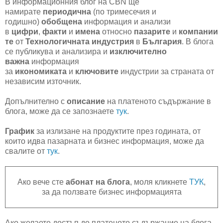
В информационния блог на CBN ще
намирате
периодична
(по тримесечия и
годишно)
обобщена
информация и анализи
в
цифри
,
факти
и
имена
относно
пазарите
и
компании
те
от
Технологичната индустрия
в
България
. В блога
се публикува и анализира и
изключително
важна
информация
за
икономиката
и
ключовите
индустрии за страната от
независим източник.
Допълнително с
описание
на платеното съдържание в
блога, може да се запознаете
тук
.
График
за излизане на продуктите през годината, от
които идва пазарната и бизнес информация, може да
свалите от
тук
.
Ако вече сте
абонат на блога
, моля кликнете
ТУК
,
за да ползвате бизнес информацията
Ако желаете достъп до платеното съдържание на блога,