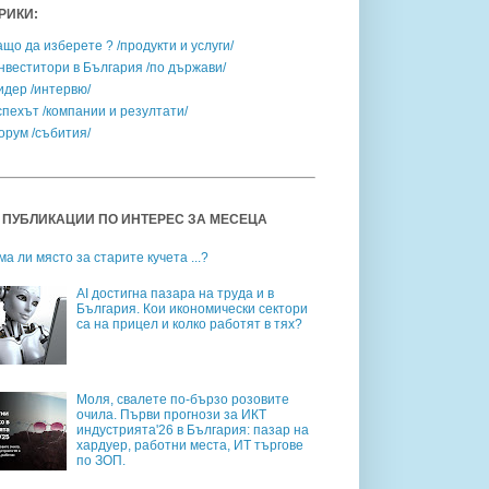
РИКИ:
ащо да изберете ? /продукти и услуги/
нвеститори в България /по държави/
идер /интервю/
спехът /компании и резултати/
орум /събития/
 ПУБЛИКАЦИИ ПО ИНТЕРЕС ЗА МЕСЕЦА
ма ли място за старите кучета ...?
AI достигна пазара на труда и в
България. Кои икономически сектори
са на прицел и колко работят в тях?
Моля, свалете по-бързо розовите
очила. Първи прогнози за ИКТ
индустрията'26 в България: пазар на
хардуер, работни места, ИТ търгове
по ЗОП.