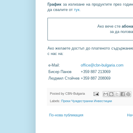
График
за излизане на продуктите през годин
да свалите от
тук
.
Ако вече сте
абона
за да ползв
Ако желаете достъп до платеното съдържание 
с нас на:
e-Mail:
office@cbn-bulgaria.com
Бисер Панов
+359 887 213069
Людмил Стойчев
+359 887 208069
Posted by
CBN-Bulgaria
Labels:
Преки Чуждестранни Инвестиции
По-нова публикация
На