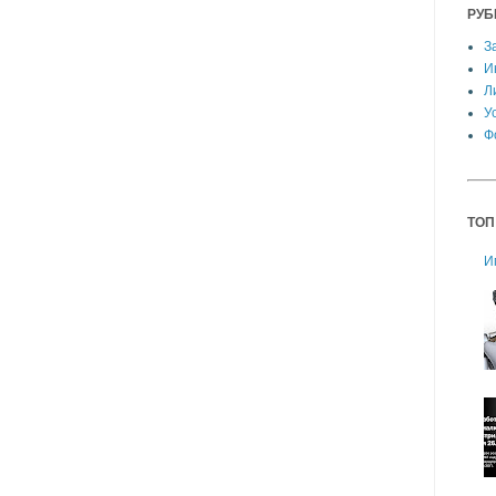
РУБ
З
И
Л
У
Ф
ТОП
И