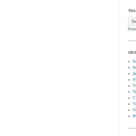
TRA
Pow
ОБЗ
Б
Б
Д
И
П
П
С
Т
У
Ф