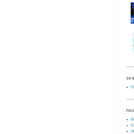
ЗА 
П
ПАЗ
Bu
I
Ob