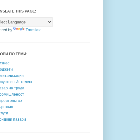
NSLATE THIS PAGE:
ered by
Translate
ОРИ ПО ТЕМИ:
изнес
юджети
игитализация
зкуствен Интелект
азар на труда
ромишленост
троителство
ърговия
слуги
ондови пазари