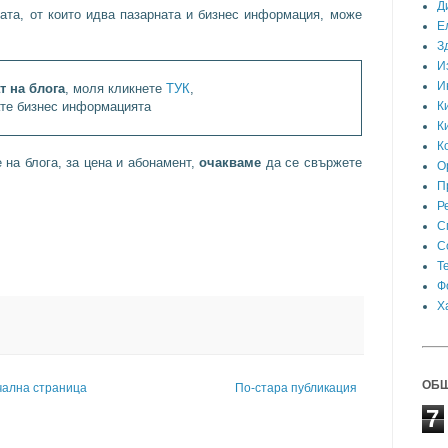
Д
ата, от които идва пазарната и бизнес информация, може
Е
З
И
И
т на блога
, моля кликнете
ТУК
,
ате бизнес информацията
К
К
К
на блога, за цена и абонамент,
очакваме
да се свържете
О
П
Р
С
С
Т
Ф
Х
ОБЩ
чална страница
По-стара публикация
7