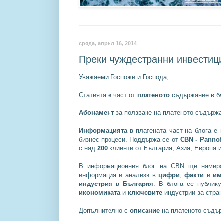
сряда, април 16, 2014
Преки чуждестранни инвестици
Уважаеми Госпожи и Господа,
Статията е част от
платеното
съдържание в бл
Абонамент
за ползване на платеното съдържа
Информацията
в платената част на блога е
бизнес процеси. Поддържа се от
CBN - Pannoff
с над
200
клиенти от България, Азия, Европа 
В информационния блог на CBN ще нами
информация и анализи в
цифри
,
факти
и
им
индустрия
в
България
. В блога се публик
икономиката
и
ключовите
индустрии за стран
Допълнително с
описание
на платеното съдър