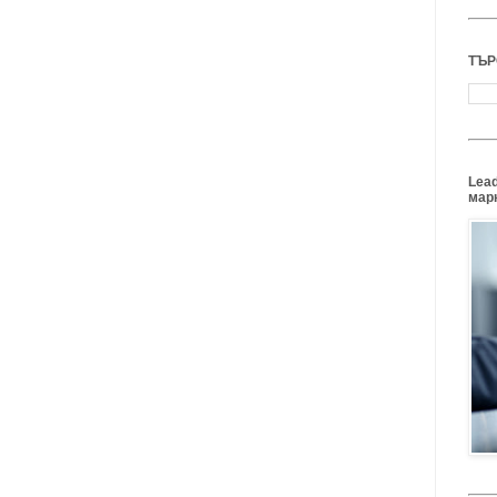
ТЪР
Lead
марк