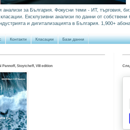
и анализи за България. Фокусни теми - ИТ, търговия, би
класации. Ексклузивни анализи по данни от собствени б
ндустрията и дигитализацията в България. 1,900+ абона
с
Контакти
Класации
Бази данни
annoff, Stoytcheff, VIII edition
След