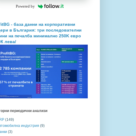
Powered by
fitBG - база данни на корпоративни
ери в България: три последователни
ини на печалба минимално 250K евро
0К лева/
торни периодични анализи
RP
(149)
втомобилна индустрия
(9)
анки
(3)