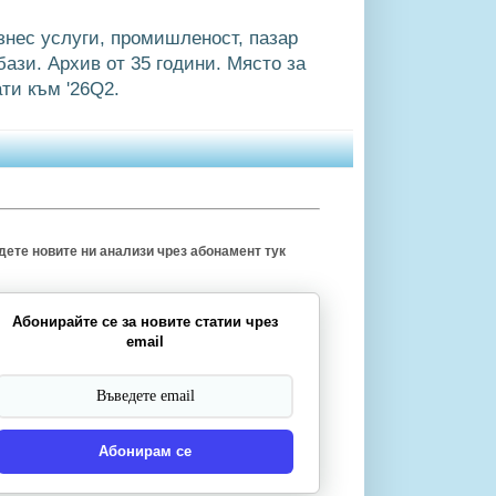
знес услуги, промишленост, пазар
ази. Архив от 35 години. Място за
ти към '26Q2.
ете новите ни анализи чрез абонамент тук
Абонирайте се за новите статии чрез
email
Абонирам се