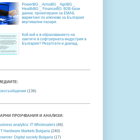
PowerBG _ ArmsBG _ AgriBG _
HealthBG _ FinanceBG: B2B бази
данни, проектирани за EMAIL
маркетинг по ключови за България
вертикални пазари.
Кой кой е в образованието на
заетите в софтуерната индустрия в
България? Резултати и доклад.
МЕДИИТЕ:
рессъобщения
(136)
АРНИ ПРОУЧВАНИЯ И АНАЛИЗИ:
siness analytics: IT Wholesalers
(46)
CT Hardware Markets Bulgaria
(240)
server: Digital society Bulgaria
(17)