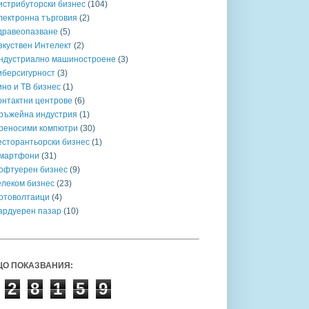
истрибуторски бизнес
(104)
лектронна търговия
(2)
дравеопазване
(5)
зкуствен Интелект
(2)
ндустриално машиностроене
(3)
иберсигурност
(3)
ино и ТВ бизнес
(1)
онтактни центрове
(6)
ръжейна индустрия
(1)
реносими компютри
(30)
есторантьорски бизнес
(1)
мартфони
(31)
офтуерен бизнес
(9)
елеком бизнес
(23)
отоволтаици
(4)
ардуерен пазар
(10)
О ПОКАЗВАНИЯ:
2
8
1
5
9