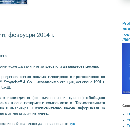
Pro
лид
и, февруари 2014 г.
год
/50
ога.
ние може да закупите за
шест
или
дванадесет
месеца.
 предназначена за
анализ
,
планиране
и
прогнозиране
на
, Stoytcheff & Co.
-
независима
агенция, основана
1991
г.
и САЩ.
рате
периодична
(по тримесечия и годишно)
обобщена
ена
относно
пазарите
и
компаниите
от
Технологичната
Сек
ува и анализира и
изключително важна
информация за
ата от независим източник.
E
А
жание в блога, може да се запознаете
тук
.
Б