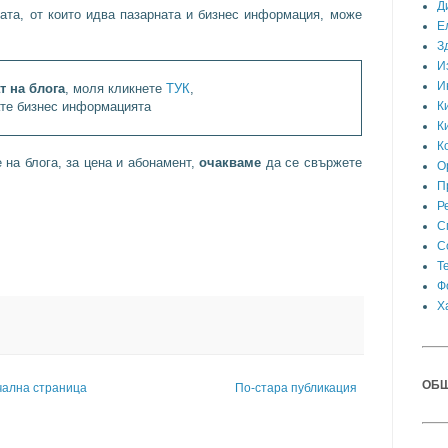
Д
ата, от които идва пазарната и бизнес информация, може
Е
З
И
И
т на блога
, моля кликнете
ТУК
,
ате бизнес информацията
К
К
К
на блога, за цена и абонамент,
очакваме
да се свържете
О
П
Р
С
С
Т
Ф
Х
ОБЩ
чална страница
По-стара публикация