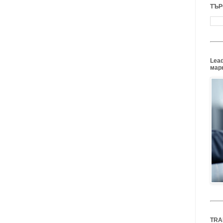
ТЪР
Lead
марк
TRA