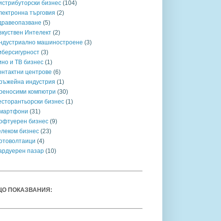
истрибуторски бизнес
(104)
лектронна търговия
(2)
дравеопазване
(5)
зкуствен Интелект
(2)
ндустриално машиностроене
(3)
иберсигурност
(3)
ино и ТВ бизнес
(1)
онтактни центрове
(6)
ръжейна индустрия
(1)
реносими компютри
(30)
есторантьорски бизнес
(1)
мартфони
(31)
офтуерен бизнес
(9)
елеком бизнес
(23)
отоволтаици
(4)
ардуерен пазар
(10)
О ПОКАЗВАНИЯ: