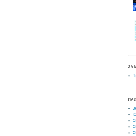
ЗА 
П
ПАЗ
Bu
I
Ob
O
Ob