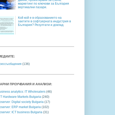
данни, проектирани за EMAIL
маркетинг по ключови за България
вертикални пазари.
Кой кой е в образованието на
заетите в софтуерната индустрия в
България? Резултати и доклад.
МЕДИИТЕ:
рессъобщения
(136)
АРНИ ПРОУЧВАНИЯ И АНАЛИЗИ:
siness analytics: IT Wholesalers
(46)
CT Hardware Markets Bulgaria
(240)
server: Digital society Bulgaria
(17)
bserver: ERP market Bulgaria
(102)
server: ICT business Bulgaria
(31)