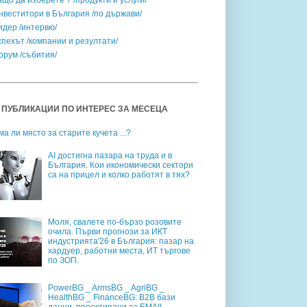
ащо да изберете ? /продукти и услуги/
нвеститори в България /по държави/
идер /интервю/
спехът /компании и резултати/
орум /събития/
 ПУБЛИКАЦИИ ПО ИНТЕРЕС ЗА МЕСЕЦА
ма ли място за старите кучета ...?
AI достигна пазара на труда и в
България. Кои икономически сектори
са на прицел и колко работят в тях?
Моля, свалете по-бързо розовите
очила. Първи прогнози за ИКТ
индустрията'26 в България: пазар на
хардуер, работни места, ИТ търгове
по ЗОП.
PowerBG _ ArmsBG _ AgriBG _
HealthBG _ FinanceBG: B2B бази