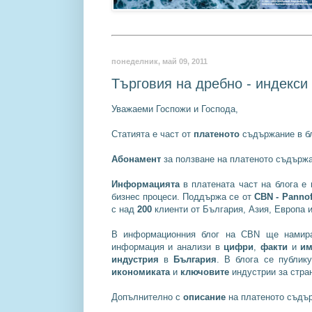
понеделник, май 09, 2011
Търговия на дребно - индекси 
Уважаеми Госпожи и Господа,
Статията е част от
платеното
съдържание в б
Абонамент
за ползване на платеното съдържа
Информацията
в платената част на блога е
бизнес процеси. Поддържа се от
CBN - Pannoff
с над
200
клиенти от България, Азия, Европа 
В информационния блог на CBN ще нами
информация и анализи в
цифри
,
факти
и
им
индустрия
в
България
. В блога се публик
икономиката
и
ключовите
индустрии за стран
Допълнително с
описание
на платеното съдър