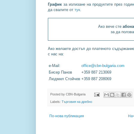
График
за излизане на продуктите през годин
да свалите от
тук
.
Ако вече сте
абона
за да ползв
Ако желаете достъп до платеното съдържание 
с нас на:
e-Mail:
office@cbn-bulgaria.com
Бисер Панов
+359 887 213069
Людмил Стойчев
+359 887 208069
Posted by
CBN-Bulgaria
Labels:
Търговия на дребно
По-нова публикация
На