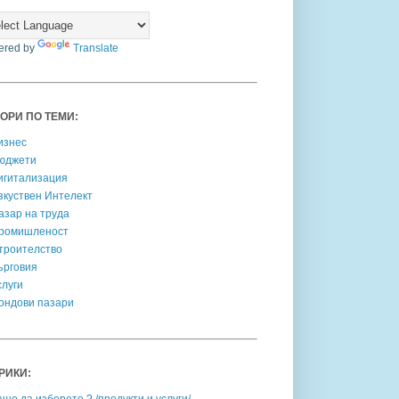
ered by
Translate
ОРИ ПО ТЕМИ:
изнес
юджети
игитализация
зкуствен Интелект
азар на труда
ромишленост
троителство
ърговия
слуги
ондови пазари
РИКИ: