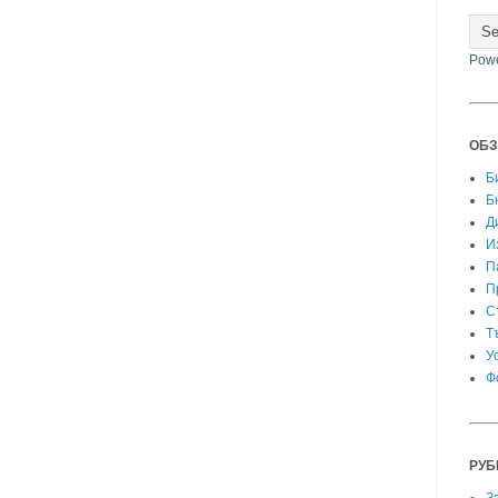
Pow
ОБЗ
Б
Б
Д
И
П
П
С
Т
У
Ф
РУБ