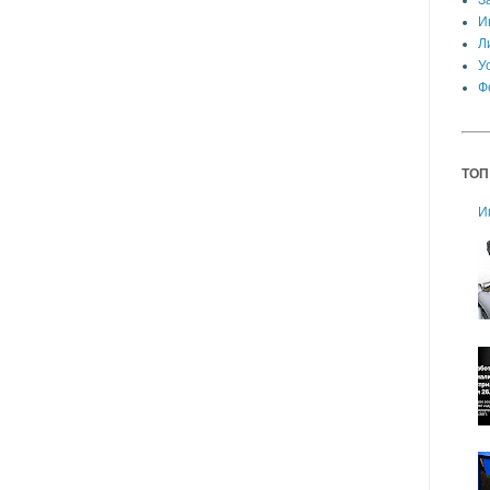
З
И
Л
У
Ф
ТОП
И