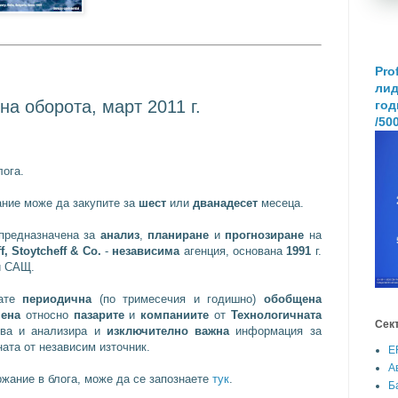
Pro
лид
на оборота, март 2011 г.
год
/50
лога.
ние може да закупите за
шест
или
дванадесет
месеца.
 предназначена за
анализ
,
планиране
и
прогнозиране
на
, Stoytcheff & Co.
-
независима
агенция, основана
1991
г.
и САЩ.
рате
периодична
(по тримесечия и годишно)
обобщена
ена
относно
пазарите
и
компаниите
от
Технологичната
Сек
ува и анализира и
изключително важна
информация за
ата от независим източник.
E
А
жание в блога, може да се запознаете
тук
.
Б