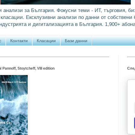
и анализи за България. Фокусни теми - ИТ, търговия, би
класации. Ексклузивни анализи по данни от собствени б
ндустрията и дигитализацията в България. 1,900+ абона
с
Контакти
Класации
Бази данни
annoff, Stoytcheff, VIII edition
След