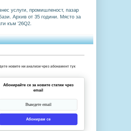
знес услуги, промишленост, пазар
ази. Архив от 35 години. Място за
ти към '26Q2.
ете новите ни анализи чрез абонамент тук
Абонирайте се за новите статии чрез
email
Абонирам се