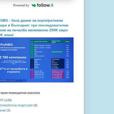
Powered by
fitBG - база данни на корпоративни
ери в България: три последователни
ини на печалба минимално 250K евро
0К лева/
торни периодични анализи
RP
(149)
втомобилна индустрия
(9)
анки
(3)