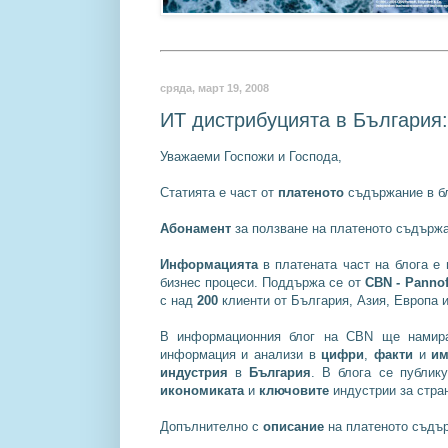
сряда, март 19, 2008
ИТ дистрибуцията в България:
Уважаеми Госпожи и Господа,
Статията е част от
платеното
съдържание в б
Абонамент
за ползване на платеното съдържа
Информацията
в платената част на блога е
бизнес процеси. Поддържа се от
CBN - Pannoff
с над
200
клиенти от България, Азия, Европа 
В информационния блог на CBN ще нами
информация и анализи в
цифри
,
факти
и
им
индустрия
в
България
. В блога се публик
икономиката
и
ключовите
индустрии за стран
Допълнително с
описание
на платеното съдър