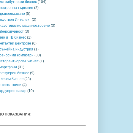
истрибуторски бизнес
(104)
лектронна търговия
(2)
дравеопазване
(5)
зкуствен Интелект
(2)
ндустриално машиностроене
(3)
иберсигурност
(3)
ино и ТВ бизнес
(1)
онтактни центрове
(6)
ръжейна индустрия
(1)
реносими компютри
(30)
есторантьорски бизнес
(1)
мартфони
(31)
офтуерен бизнес
(9)
елеком бизнес
(23)
отоволтаици
(4)
ардуерен пазар
(10)
О ПОКАЗВАНИЯ: