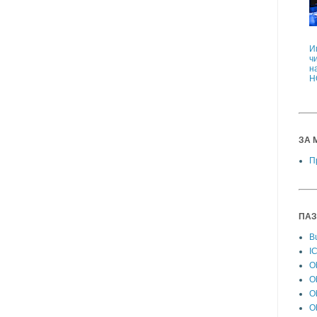
И
ч
н
Н
ЗА 
П
ПАЗ
Bu
I
Ob
O
Ob
O