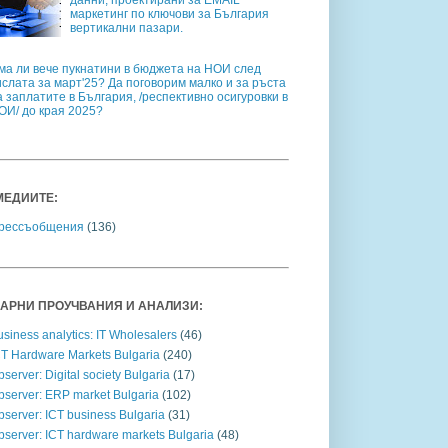
данни, проектирани за EMAIL
маркетинг по ключови за България
вертикални пазари.
ма ли вече пукнатини в бюджета на НОИ след
ислата за март'25? Да поговорим малко и за ръста
а заплатите в България, /респективно осигуровки в
ОИ/ до края 2025?
МЕДИИТЕ:
рессъобщения
(136)
АРНИ ПРОУЧВАНИЯ И АНАЛИЗИ:
siness analytics: IT Wholesalers
(46)
CT Hardware Markets Bulgaria
(240)
server: Digital society Bulgaria
(17)
bserver: ERP market Bulgaria
(102)
server: ICT business Bulgaria
(31)
bserver: ICT hardware markets Bulgaria
(48)