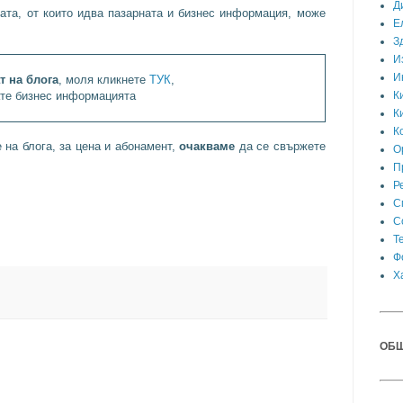
Д
ата, от които идва пазарната и бизнес информация, може
Е
З
И
И
т на блога
, моля кликнете
ТУК
,
ате бизнес информацията
К
К
К
на блога, за цена и абонамент,
очакваме
да се свържете
О
П
Р
С
С
Т
Ф
Х
ОБЩ