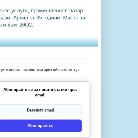
знес услуги, промишленост, пазар
ази. Архив от 35 години. Място за
ти към '26Q2.
ете новите ни анализи чрез абонамент тук
Абонирайте се за новите статии чрез
email
Абонирам се