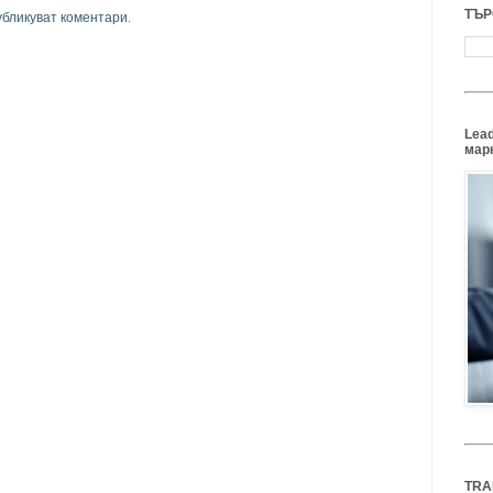
ТЪР
убликуват коментари.
Lead
марк
TRA