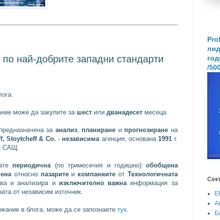
Pro
лид
 по най-добрите западни стандарти
год
/50
лога.
ние може да закупите за
шест
или
дванадесет
месеца.
 предназначена за
анализ
,
планиране
и
прогнозиране
на
, Stoytcheff & Co.
-
независима
агенция, основана
1991
г.
и САЩ.
рате
периодична
(по тримесечия и годишно)
обобщена
ена
относно
пазарите
и
компаниите
от
Технологичната
Сек
ува и анализира и
изключително важна
информация за
ата от независим източник.
E
А
жание в блога, може да се запознаете
тук
.
Б