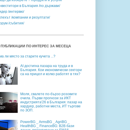
ащо да изберете ? /продукти и услуги/
нвеститори в България /по държави/
идер /интервю/
спехът /компании и резултати/
орум /събития/
 ПУБЛИКАЦИИ ПО ИНТЕРЕС ЗА МЕСЕЦА
ма ли място за старите кучета ...?
AI достигна пазара на труда и в
България. Кои икономически сектори
са на прицел и колко работят в тях?
Моля, свалете по-бързо розовите
очила. Първи прогнози за ИКТ
индустрията'26 в България: пазар на
хардуер, работни места, ИТ търгове
по ЗОП.
PowerBG _ ArmsBG _ AgriBG _
HealthBG _ FinanceBG: B2B бази