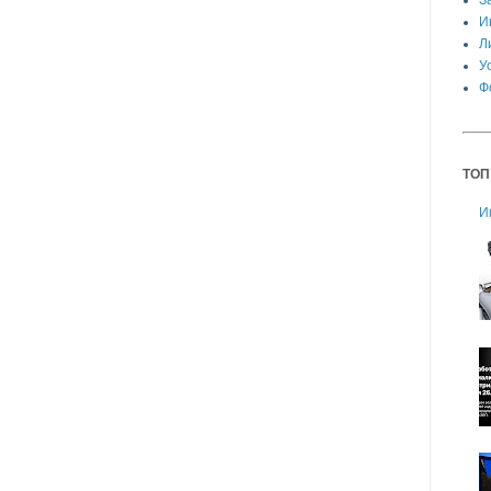
З
И
Л
У
Ф
ТОП
И