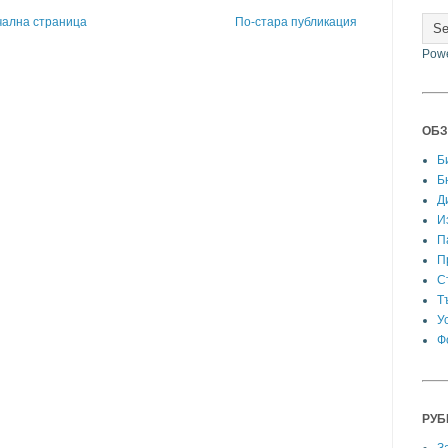
чална страница
По-стара публикация
Pow
ОБЗ
Б
Б
Д
И
П
П
С
Т
У
Ф
РУБ