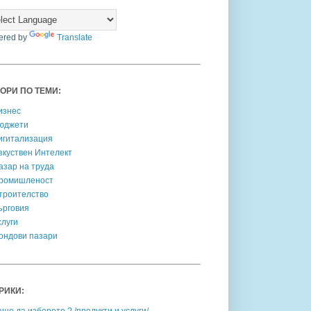
ered by
Translate
ОРИ ПО ТЕМИ:
изнес
юджети
игитализация
зкуствен Интелект
азар на труда
ромишленост
троителство
ърговия
слуги
ондови пазари
РИКИ: