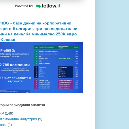
Powered by
fitBG - база данни на корпоративни
ери в България: три последователни
ини на печалба минимално 250K евро
0К лева/
торни периодични анализи
RP
(149)
втомобилна индустрия
(9)
анки
(3)