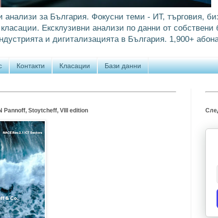
и анализи за България. Фокусни теми - ИТ, търговия, би
класации. Ексклузивни анализи по данни от собствени б
ндустрията и дигитализацията в България. 1,900+ абона
с
Контакти
Класации
Бази данни
annoff, Stoytcheff, VIII edition
След