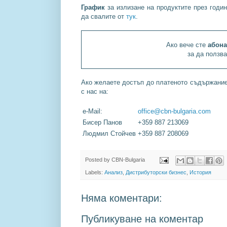
График
за излизане на продуктите през годин
да свалите от
тук
.
Ако вече сте
абона
за да ползв
Ако желаете достъп до платеното съдържание 
с нас на:
e-Mail:
office@cbn-bulgaria.com
Бисер Панов
+359 887 213069
Людмил Стойчев
+359 887 208069
Posted by
CBN-Bulgaria
Labels:
Анализ
,
Дистрибуторски бизнес
,
История
Няма коментари:
Публикуване на коментар